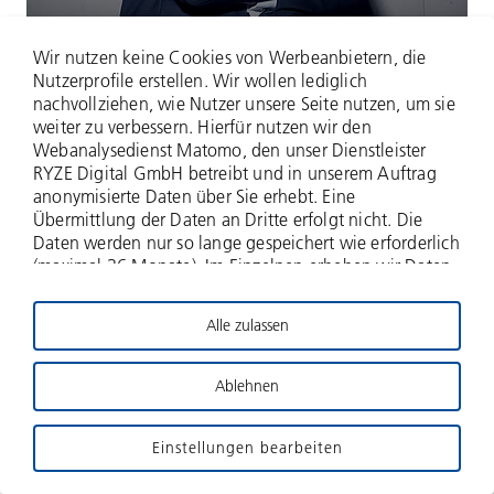
Andreas Krämer
Wir nutzen keine Cookies von Werbeanbietern, die
Nutzerprofile erstellen. Wir wollen lediglich
nachvollziehen, wie Nutzer unsere Seite nutzen, um sie
weiter zu verbessern. Hierfür nutzen wir den
Webanalysedienst Matomo, den unser Dienstleister
RYZE Digital GmbH betreibt und in unserem Auftrag
anonymisierte Daten über Sie erhebt. Eine
Übermittlung der Daten an Dritte erfolgt nicht. Die
Daten werden nur so lange gespeichert wie erforderlich
(maximal 36 Monate). Im Einzelnen erheben wir Daten
zu Ihrer IP-Adresse (anonymisiert - nur zwei Bytes
werden erfasst), zu aufgerufenen Webseiten und Ihrer
Alle zulassen
Verweildauer hierauf, Häufigkeit der Aufrufe, zu
Suchanfragen und Downloads, und über weitere
Interaktionen auf der Website, und schließlich
Ablehnen
Informationen über Ihren Browser- und das
Betriebssystem. Für die Nutzung dieses
Einstellungen bearbeiten
datenschutzfreundlichen Webanalysedienstes bitten
wir um Ihre Zustimmung. Impressum Datenschutz