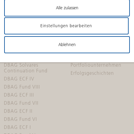
Alle zulassen
Einstellungen bearbeiten
Ablehnen
FONDS
PORTFOLIO
DBAG Solvares
Portfoliounternehmen
Continuation Fund
Erfolgsgeschichten
DBAG ECF IV
DBAG Fund VIII
DBAG ECF III
DBAG Fund VII
DBAG ECF II
DBAG Fund VI
DBAG ECF I