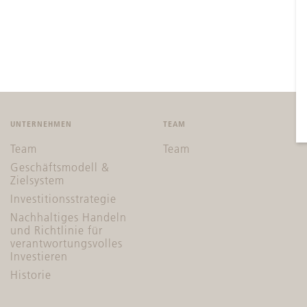
UNTERNEHMEN
TEAM
Team
Team
Geschäftsmodell &
Zielsystem
Investitionsstrategie
Nachhaltiges Handeln
und Richtlinie für
verantwortungsvolles
Investieren
Historie