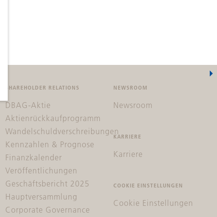
SHAREHOLDER RELATIONS
NEWSROOM
DBAG-Aktie
Newsroom
Aktienrückkaufprogramm
Wandelschuldverschreibungen
KARRIERE
Kennzahlen & Prognose
Karriere
Finanzkalender
Veröffentlichungen
Geschäftsbericht 2025
COOKIE EINSTELLUNGEN
Hauptversammlung
Cookie Einstellungen
Corporate Governance