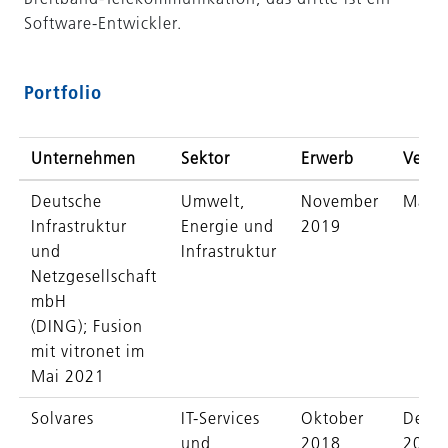
Software-Entwickler.
Portfolio
Unternehmen
Sektor
Erwerb
Veräu
Deutsche
Umwelt,
November
Mai 
Infrastruktur
Energie und
2019
und
Infrastruktur
Netzgesellschaft
mbH
(DING); Fusion
mit vitronet im
Mai 2021
Solvares
IT-Services
Oktober
Deze
und
2018
2024