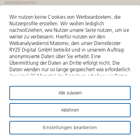
PARTNERSCHAFTEN
Wir nutzen keine Cookies von Werbeanbietern, die
Nutzerprofile erstellen. Wir wollen lediglich
nachvollziehen, wie Nutzer unsere Seite nutzen, um sie
weiter zu verbessern. Hierfür nutzen wir den
Webanalysedienst Matomo, den unser Dienstleister
RYZE Digital GmbH betreibt und in unserem Auftrag
anonymisierte Daten über Sie erhebt. Eine
Übermittlung der Daten an Dritte erfolgt nicht. Die
Daten werden nur so lange gespeichert wie erforderlich
(maximal 36 Monate). Im Einzelnen erheben wir Daten
zu Ihrer IP-Adresse (anonymisiert - nur zwei Bytes
werden erfasst), zu aufgerufenen Webseiten und Ihrer
Alle zulassen
Verweildauer hierauf, Häufigkeit der Aufrufe, zu
© 2026 Deutsche Beteiligungs AG
Suchanfragen und Downloads, und über weitere
Interaktionen auf der Website, und schließlich
Ablehnen
Impressum
Haftungsausschluss
Datenschutz
Informationen über Ihren Browser- und das
Betriebssystem. Für die Nutzung dieses
Gender-Hinweis
Kontakt
Sitemap
DBAG-Stiftung
Einstellungen bearbeiten
datenschutzfreundlichen Webanalysedienstes bitten
wir um Ihre Zustimmung. Impressum Datenschutz