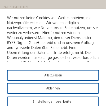
PARTNERSCHAFTEN
Wir nutzen keine Cookies von Werbeanbietern, die
Nutzerprofile erstellen. Wir wollen lediglich
nachvollziehen, wie Nutzer unsere Seite nutzen, um sie
weiter zu verbessern. Hierfür nutzen wir den
Webanalysedienst Matomo, den unser Dienstleister
RYZE Digital GmbH betreibt und in unserem Auftrag
anonymisierte Daten über Sie erhebt. Eine
Übermittlung der Daten an Dritte erfolgt nicht. Die
Daten werden nur so lange gespeichert wie erforderlich
(maximal 36 Monate). Im Einzelnen erheben wir Daten
zu Ihrer IP-Adresse (anonymisiert - nur zwei Bytes
werden erfasst), zu aufgerufenen Webseiten und Ihrer
Alle zulassen
Verweildauer hierauf, Häufigkeit der Aufrufe, zu
© 2026 Deutsche Beteiligungs AG
Suchanfragen und Downloads, und über weitere
Interaktionen auf der Website, und schließlich
Ablehnen
Impressum
Haftungsausschluss
Datenschutz
Informationen über Ihren Browser- und das
Betriebssystem. Für die Nutzung dieses
Gender-Hinweis
Kontakt
Sitemap
DBAG-Stiftung
Einstellungen bearbeiten
datenschutzfreundlichen Webanalysedienstes bitten