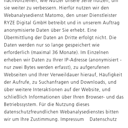
nachvollziehen, wie Nutzer unsere Seite nutzen, um
sie weiter zu verbessern. Hierfür nutzen wir den
Webanalysedienst Matomo, den unser Dienstleister
äß dem Kapitalanlagegesetzbuch (KAGB) registrierte AIF-
RYZE Digital GmbH betreibt und in unserem Auftrag
 gemäß Verordnung (EU) 2019/2088 des Europäischen Par
nzdienstleistungssektor (SFDR) verpflichtet.
anonymisierte Daten über Sie erhebt. Eine
Übermittlung der Daten an Dritte erfolgt nicht. Die
iken bei den Investitionsentscheidungsprozessen
Daten werden nur so lange gespeichert wie
in 2.2. der Richtlinie „
Nachhaltigkeit und verantwortun
erforderlich (maximal 36 Monate). Im Einzelnen
gsprozesse ein. Ein Nachhaltigkeitsrisiko ist ein Ereignis
erheben wir Daten zu Ihrer IP-Adresse (anonymisiert -
en Eintreten tatsächlich oder potenziell wesentliche neg
nur zwei Bytes werden erfasst), zu aufgerufenen
Webseiten und Ihrer Verweildauer hierauf, Häufigkeit
der Aufrufe, zu Suchanfragen und Downloads, und
Investitionsentscheidungen auf Nachhaltigkeitsfaktoren
über weitere Interaktionen auf der Website, und
Relevanz einer Berücksichtigung von Nachhaltigkeitsrisik
schließlich Informationen über Ihren Browser- und das
uswirkungen ihrer Investitionsentscheidungen auf Nachhal
Betriebssystem. Für die Nutzung dieses
rdnung (EU) 2022/1288 (in ihrer jeweils gültigen Fassung,
datenschutzfreundlichen Webanalysedienstes bitten
d zu bewerten. Nachhaltigkeitsfaktoren sind Umwelt-, Soz
wir um Ihre Zustimmung. Impressum Datenschutz
und Bestechung.