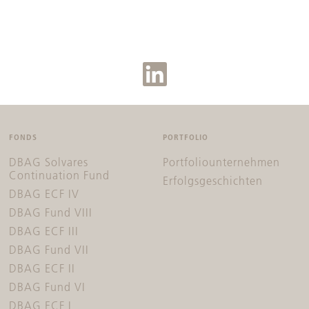
FONDS
PORTFOLIO
DBAG Solvares
Portfoliounternehmen
Continuation Fund
Erfolgsgeschichten
DBAG ECF IV
DBAG Fund VIII
DBAG ECF III
DBAG Fund VII
DBAG ECF II
DBAG Fund VI
DBAG ECF I