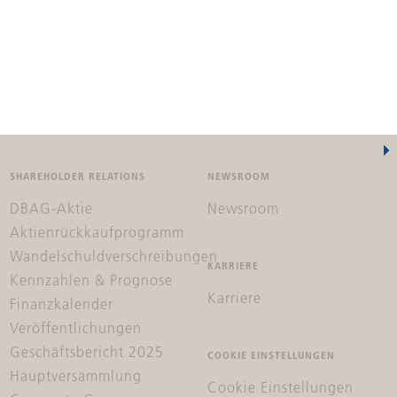
SHAREHOLDER RELATIONS
NEWSROOM
DBAG-Aktie
Newsroom
Aktienrückkaufprogramm
Wandelschuldverschreibungen
KARRIERE
Kennzahlen & Prognose
Karriere
Finanzkalender
Veröffentlichungen
Geschäftsbericht 2025
COOKIE EINSTELLUNGEN
Hauptversammlung
Cookie Einstellungen