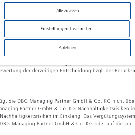
endenden Nachhaltigkeitsindikatoren festlegen und Einzel
Alle zulassen
oliounternehmen enthalten, relativ neue Rechtsakte sind,
n daher erhebliche Rechtsunsicherheiten in Bezug auf d
Einstellungen bearbeiten
 nach derzeit nicht in der Lage, alle nach der SFDR erfo
nt und zu angemessenen Kosten zusammenzutragen.
Ablehnen
berprüfung durch die Geschäftsführung der DBG Managing
ikable Markt- und Verwaltungspraxis entwickelt hat und di
rtung der derzeitigen Entscheidung bzgl. der Berücksic
verfügt die DBG Managing Partner GmbH & Co. KG nicht übe
anaging Partner GmbH & Co. KG Nachhaltigkeitsrisiken i
n Nachhaltigkeitsrisiken im Einklang. Das Vergütungssys
ie DBG Managing Partner GmbH & Co. KG oder auf die von i