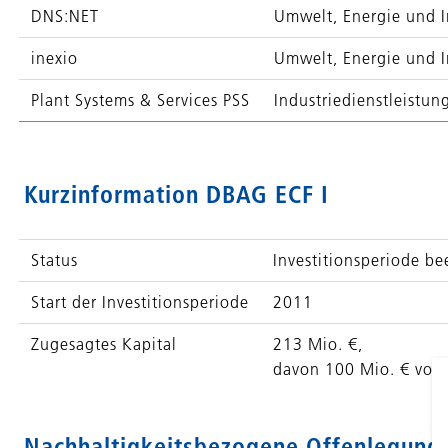
DNS:NET
Umwelt, Energie und I
inexio
Umwelt, Energie und I
Plant Systems & Services PSS
Industriedienstleistun
Kurzinformation DBAG ECF I
Status
Investitionsperiode b
Start der Investitionsperiode
2011
Zugesagtes Kapital
213 Mio. €,
davon 100 Mio. € von
Nachhaltigkeitsbezogene Offenlegungs