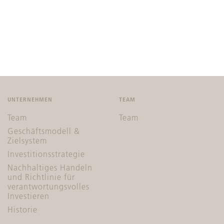
UNTERNEHMEN
TEAM
Team
Team
Geschäftsmodell &
Zielsystem
Investitionsstrategie
Nachhaltiges Handeln
und Richtlinie für
verantwortungsvolles
Investieren
Historie