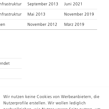
nfrastruktur
September 2013
Juni 2021
nfrastruktur
Mai 2013
November 2019
gen
November 2012
März 2019
eendet
 der DBAG
Wir nutzen keine Cookies von Werbeanbietern, die
Nutzerprofile erstellen. Wir wollen lediglich
pflichten in Bezug auf die DBG Managin