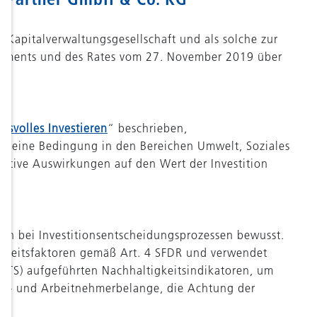
Kapitalverwaltungsgesellschaft und als solche zur
laments und des Rates vom 27. November 2019 über
gsvolles Investieren
“ beschrieben,
 oder eine Bedingung in den Bereichen Umwelt, Soziales
ative Auswirkungen auf den Wert der Investition
en bei Investitionsentscheidungsprozessen bewusst.
tigkeitsfaktoren gemäß Art. 4 SFDR und verwendet
 RTS) aufgeführten Nachhaltigkeitsindikatoren, um
ial- und Arbeitnehmerbelange, die Achtung der