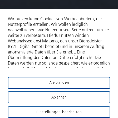
Wir nutzen keine Cookies von Werbeanbietern, die
Nutzerprofile erstellen. Wir wollen lediglich
nachvollziehen, wie Nutzer unsere Seite nutzen, um sie
weiter zu verbessern. Hierfür nutzen wir den
Webanalysedienst Matomo, den unser Dienstleister
RYZE Digital GmbH betreibt und in unserem Auftrag
anonymisierte Daten über Sie erhebt. Eine
Langfristig planen.
Übermittlung der Daten an Dritte erfolgt nicht. Die
Daten werden nur so lange gespeichert wie erforderlich
Nachhaltig
(maximal 36 Monate). Im Einzelnen erheben wir Daten
zu Ihrer IP-Adresse (anonymisiert - nur zwei Bytes
werden erfasst), zu aufgerufenen Webseiten und Ihrer
wachsen.
Alle zulassen
Verweildauer hierauf, Häufigkeit der Aufrufe, zu
Suchanfragen und Downloads, und über weitere
Interaktionen auf der Website, und schließlich
Ablehnen
Erfolg durch verantwortungsvolles Investieren.
Informationen über Ihren Browser- und das
Betriebssystem. Für die Nutzung dieses
Einstellungen bearbeiten
datenschutzfreundlichen Webanalysedienstes bitten