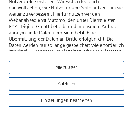
Nutzerprofile erstellen. Wir wollen lediglich
nachvollziehen, wie Nutzer unsere Seite nutzen, um sie
Cartonplast,
weiter zu verbessern. Hierfür nutzen wir den
Webanalysedienst Matomo, den unser Dienstleister
RYZE Digital GmbH betreibt und in unserem Auftrag
Dietzenbach
anonymisierte Daten über Sie erhebt. Eine
Übermittlung der Daten an Dritte erfolgt nicht. Die
Daten werden nur so lange gespeichert wie erforderlich
Pool-System für wiederverwendbare Kunststoff-
(maximal 36 Monate). Im Einzelnen erheben wir Daten
zu Ihrer IP-Adresse (anonymisiert - nur zwei Bytes
Zwischenlagen
werden erfasst), zu aufgerufenen Webseiten und Ihrer
Alle zulassen
Verweildauer hierauf, Häufigkeit der Aufrufe, zu
Website
Suchanfragen und Downloads, und über weitere
Interaktionen auf der Website, und schließlich
Ablehnen
Informationen über Ihren Browser- und das
Betriebssystem. Für die Nutzung dieses
Einstellungen bearbeiten
datenschutzfreundlichen Webanalysedienstes bitten
wir um Ihre Zustimmung. Impressum Datenschutz