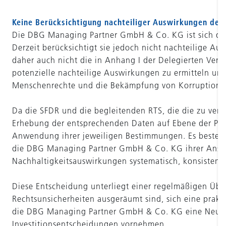
Keine Berücksichtigung nachteiliger Auswirkungen der 
Die DBG Managing Partner GmbH & Co. KG ist sich der 
Derzeit berücksichtigt sie jedoch nicht nachteilige A
daher auch nicht die in Anhang I der Delegierten Vero
potenzielle nachteilige Auswirkungen zu ermitteln un
Menschenrechte und die Bekämpfung von Korruption 
Da die SFDR und die begleitenden RTS, die die zu verw
Erhebung der entsprechenden Daten auf Ebene der Portf
Anwendung ihrer jeweiligen Bestimmungen. Es bestehe
die DBG Managing Partner GmbH & Co. KG ihrer Ansicht
Nachhaltigkeitsauswirkungen systematisch, konsiste
Diese Entscheidung unterliegt einer regelmäßigen Ü
Rechtsunsicherheiten ausgeräumt sind, sich eine prakt
die DBG Managing Partner GmbH & Co. KG eine Neubewe
Investitionsentscheidungen vornehmen.