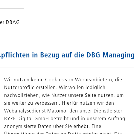
der DBAG
pflichten in Bezug auf die DBG Managin
äß dem Kapitalanlagegesetzbuch (KAGB) registrierte AIF-
 gemäß Verordnung (EU) 2019/2088 des Europäischen Par
Wir nutzen keine Cookies von Werbeanbietern, die
nzdienstleistungssektor (SFDR) verpflichtet.
Nutzerprofile erstellen. Wir wollen lediglich
nachvollziehen, wie Nutzer unsere Seite nutzen, um
iken bei den Investitionsentscheidungsprozessen
sie weiter zu verbessern. Hierfür nutzen wir den
in 2.2. der Richtlinie „
Nachhaltigkeit und verantwortun
Webanalysedienst Matomo, den unser Dienstleister
gsprozesse ein. Ein Nachhaltigkeitsrisiko ist ein Ereignis
RYZE Digital GmbH betreibt und in unserem Auftrag
en Eintreten tatsächlich oder potenziell wesentliche neg
anonymisierte Daten über Sie erhebt. Eine
Übermittlung der Daten an Dritte erfolgt nicht. Die