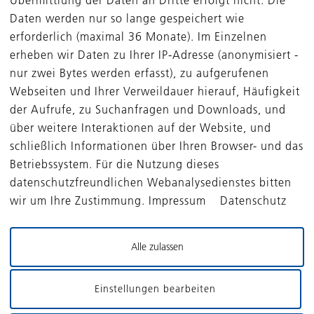
Daten werden nur so lange gespeichert wie
Investitionsentscheidungen auf Nachhaltigkeitsfaktoren
erforderlich (maximal 36 Monate). Im Einzelnen
Relevanz einer Berücksichtigung von Nachhaltigkeitsrisik
erheben wir Daten zu Ihrer IP-Adresse (anonymisiert -
uswirkungen ihrer Investitionsentscheidungen auf Nachhal
nur zwei Bytes werden erfasst), zu aufgerufenen
rdnung (EU) 2022/1288 (in ihrer jeweils gültigen Fassung,
Webseiten und Ihrer Verweildauer hierauf, Häufigkeit
d zu bewerten. Nachhaltigkeitsfaktoren sind Umwelt-, Soz
der Aufrufe, zu Suchanfragen und Downloads, und
und Bestechung.
über weitere Interaktionen auf der Website, und
schließlich Informationen über Ihren Browser- und das
endenden Nachhaltigkeitsindikatoren festlegen und Einzel
Betriebssystem. Für die Nutzung dieses
oliounternehmen enthalten, relativ neue Rechtsakte sind,
datenschutzfreundlichen Webanalysedienstes bitten
n daher erhebliche Rechtsunsicherheiten in Bezug auf d
wir um Ihre Zustimmung. Impressum Datenschutz
 nach derzeit nicht in der Lage, alle nach der SFDR erfo
nt und zu angemessenen Kosten zusammenzutragen.
Alle zulassen
berprüfung durch die Geschäftsführung der DBG Managing
ikable Markt- und Verwaltungspraxis entwickelt hat und di
Einstellungen bearbeiten
rtung der derzeitigen Entscheidung bzgl. der Berücksic