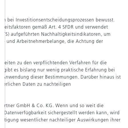
en bei Investitionsentscheidungsprozessen bewusst.
tigkeitsfaktoren gemäß Art. 4 SFDR und verwendet
 RTS) aufgeführten Nachhaltigkeitsindikatoren, um
ial- und Arbeitnehmerbelange, die Achtung der
heiten zu den verpflichtenden Verfahren für die
 gibt es bislang nur wenig praktische Erfahrung bei
ie Anwendung dieser Bestimmungen. Darüber hinaus ist
rderlichen Daten zu nachteiligen
 Partner GmbH & Co. KG. Wenn und so weit die
e Datenverfügbarkeit sichergestellt werden kann, wird
htigung wesentlicher nachteiliger Auswirkungen ihrer