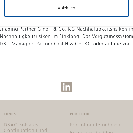
Ablehnen
verfügt die DBG Managing Partner GmbH & Co. KG nicht übe
anaging Partner GmbH & Co. KG Nachhaltigkeitsrisiken i
n Nachhaltigkeitsrisiken im Einklang. Das Vergütungssys
ie DBG Managing Partner GmbH & Co. KG oder auf die von i
FONDS
PORTFOLIO
DBAG Solvares
Portfoliounternehmen
Continuation Fund
Erfolgsgeschichten