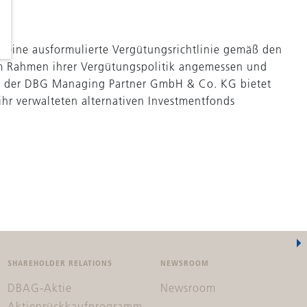
r eine ausformulierte Vergütungsrichtlinie gemäß den
m Rahmen ihrer Vergütungspolitik angemessen und
tem der DBG Managing Partner GmbH & Co. KG bietet
hr verwalteten alternativen Investmentfonds
SHAREHOLDER RELATIONS
NEWSROOM
DBAG-Aktie
Newsroom
Aktienrückkaufprogramm