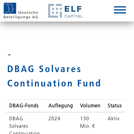
DE
EN
IT
DBAG Solvares
Continuation Fund
DBAG-Fonds
Auflegung
Volumen
Status
DBAG
2024
130
Aktiv
Solvares
Mio. €
Continuation