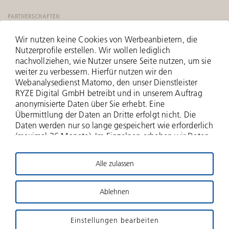
PARTNERSCHAFTEN
Wir nutzen keine Cookies von Werbeanbietern, die
Nutzerprofile erstellen. Wir wollen lediglich
nachvollziehen, wie Nutzer unsere Seite nutzen, um sie
weiter zu verbessern. Hierfür nutzen wir den
Webanalysedienst Matomo, den unser Dienstleister
RYZE Digital GmbH betreibt und in unserem Auftrag
anonymisierte Daten über Sie erhebt. Eine
Übermittlung der Daten an Dritte erfolgt nicht. Die
Daten werden nur so lange gespeichert wie erforderlich
(maximal 36 Monate). Im Einzelnen erheben wir Daten
zu Ihrer IP-Adresse (anonymisiert - nur zwei Bytes
werden erfasst), zu aufgerufenen Webseiten und Ihrer
Alle zulassen
Verweildauer hierauf, Häufigkeit der Aufrufe, zu
© 2026 Deutsche Beteiligungs AG
Suchanfragen und Downloads, und über weitere
Interaktionen auf der Website, und schließlich
Ablehnen
Impressum
Haftungsausschluss
Datenschutz
Informationen über Ihren Browser- und das
Betriebssystem. Für die Nutzung dieses
Gender-Hinweis
Kontakt
Sitemap
DBAG-Stiftung
Einstellungen bearbeiten
datenschutzfreundlichen Webanalysedienstes bitten