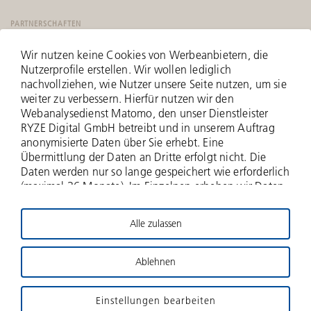
PARTNERSCHAFTEN
Wir nutzen keine Cookies von Werbeanbietern, die
Nutzerprofile erstellen. Wir wollen lediglich
nachvollziehen, wie Nutzer unsere Seite nutzen, um sie
weiter zu verbessern. Hierfür nutzen wir den
Webanalysedienst Matomo, den unser Dienstleister
RYZE Digital GmbH betreibt und in unserem Auftrag
anonymisierte Daten über Sie erhebt. Eine
Übermittlung der Daten an Dritte erfolgt nicht. Die
Daten werden nur so lange gespeichert wie erforderlich
(maximal 36 Monate). Im Einzelnen erheben wir Daten
zu Ihrer IP-Adresse (anonymisiert - nur zwei Bytes
werden erfasst), zu aufgerufenen Webseiten und Ihrer
Alle zulassen
Verweildauer hierauf, Häufigkeit der Aufrufe, zu
© 2026 Deutsche Beteiligungs AG
Suchanfragen und Downloads, und über weitere
Interaktionen auf der Website, und schließlich
Ablehnen
Impressum
Haftungsausschluss
Datenschutz
Informationen über Ihren Browser- und das
Betriebssystem. Für die Nutzung dieses
Gender-Hinweis
Kontakt
Sitemap
DBAG-Stiftung
Einstellungen bearbeiten
datenschutzfreundlichen Webanalysedienstes bitten