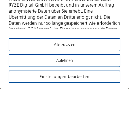
Dienstleistungen,
RYZE Digital GmbH betreibt und in unserem Auftrag
anonymisierte Daten über Sie erhebt. Eine
Friedeburg
Übermittlung der Daten an Dritte erfolgt nicht. Die
Daten werden nur so lange gespeichert wie erforderlich
(maximal 36 Monate). Im Einzelnen erheben wir Daten
zu Ihrer IP-Adresse (anonymisiert - nur zwei Bytes
Bauleistungen für Infrastrukturlösungen
werden erfasst), zu aufgerufenen Webseiten und Ihrer
Alle zulassen
Verweildauer hierauf, Häufigkeit der Aufrufe, zu
Website
Suchanfragen und Downloads, und über weitere
Interaktionen auf der Website, und schließlich
Ablehnen
Informationen über Ihren Browser- und das
Betriebssystem. Für die Nutzung dieses
Einstellungen bearbeiten
datenschutzfreundlichen Webanalysedienstes bitten
wir um Ihre Zustimmung. Impressum Datenschutz
Profil