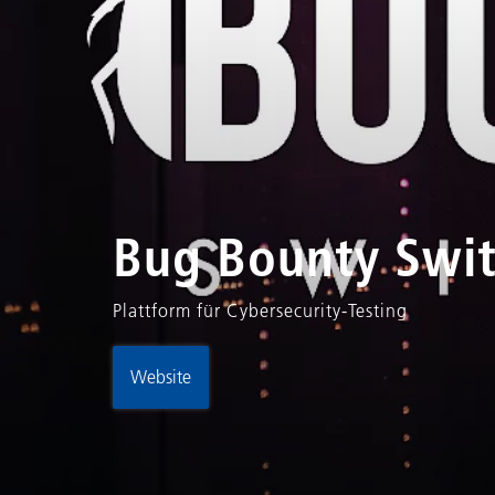
Bug Bounty Swit
Plattform für Cybersecurity-Testing
Website