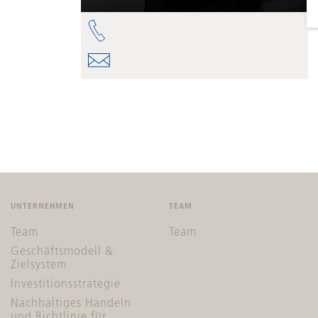
UNTERNEHMEN
TEAM
Team
Team
Geschäftsmodell &
Zielsystem
Investitionsstrategie
Nachhaltiges Handeln
und Richtlinie für