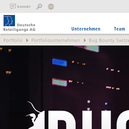
SUCHE:
Kontakt
Unternehmen
Team
Portfolio
Portfoliounternehmen
Bug Bounty Switz