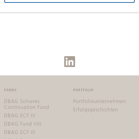
FONDS
PORTFOLIO
DBAG Solvares
Portfoliounternehmen
Continuation Fund
Erfolgsgeschichten
DBAG ECF IV
DBAG Fund VIII
DBAG ECF III