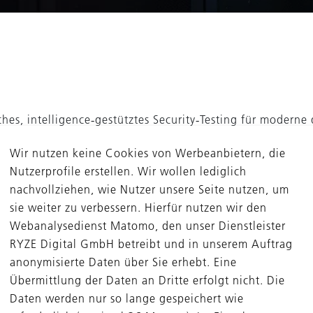
ches, intelligence‑gestütztes Security‑Testing für modern
ertes Scanning, kuratierte Ethical Hacker und Expertenva
Wir nutzen keine Cookies von Werbeanbietern, die
dentifizieren und zu beheben. Dieser integrierte, lebenszy
Nutzerprofile erstellen. Wir wollen lediglich
d und unterstützt Organisationen dabei, ihre Resilienz z
nachvollziehen, wie Nutzer unsere Seite nutzen, um
sie weiter zu verbessern. Hierfür nutzen wir den
Webanalysedienst Matomo, den unser Dienstleister
RYZE Digital GmbH betreibt und in unserem Auftrag
heitliche Beteiligung
anonymisierte Daten über Sie erhebt. Eine
Übermittlung der Daten an Dritte erfolgt nicht. Die
26
Daten werden nur so lange gespeichert wie