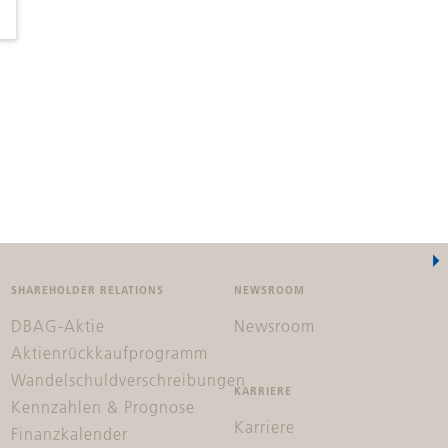
SHAREHOLDER RELATIONS
NEWSROOM
DBAG-Aktie
Newsroom
Aktienrückkaufprogramm
Wandelschuldverschreibungen
KARRIERE
Kennzahlen & Prognose
Karriere
Finanzkalender