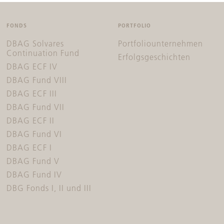
FONDS
PORTFOLIO
DBAG Solvares
Portfoliounternehmen
Continuation Fund
Erfolgsgeschichten
DBAG ECF IV
DBAG Fund VIII
DBAG ECF III
DBAG Fund VII
DBAG ECF II
DBAG Fund VI
DBAG ECF I
DBAG Fund V
DBAG Fund IV
DBG Fonds I, II und III