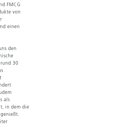
 und FMCG
dukte von
r
and einen
 uns den
nische
 rund 30
us
t
ndert
 Zudem
s als
t, in dem die
genießt.
iter