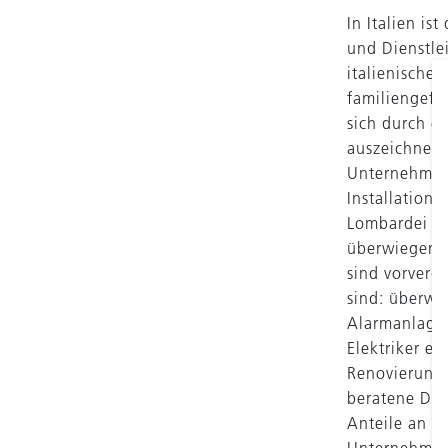
In Italien is
und Dienstle
italienische
familiengefü
sich durch e
auszeichnen. 
Unternehmen 
Installation
Lombardei jä
überwiegend 
sind vorverd
sind: überwi
Alarmanlagen
Elektriker e
Renovierungs
beratene DBA
Anteile an d