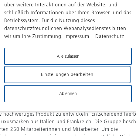
schaffen einen enormen Wettbewerbsvorteil. Die Herstel
über weitere Interaktionen auf der Website, und
ordert ein hohes Maß an Know-how und Fertigkeiten, die 
schließlich Informationen über Ihren Browser- und das
u Generation weitergegeben werden. Daher ist der italien
Betriebssystem. Für die Nutzung dieses
in der Lage, hochwertige Produkte von höchster Qualität 
datenschutzfreundlichen Webanalysedienstes bitten
s anzubieten, was wiederum zu einer hohen Marge und ei
wir um Ihre Zustimmung. Impressum Datenschutz
n führt.
ertigkeiten erfordern auch ständige Investitionen in Fors
Alle zulassen
 um wettbewerbsfähig zu bleiben. Exakt dieser Umstand b
te Chancen für die Private-Equity-Branche, um hier mit Ka
Einstellungen bearbeiten
 bestimmten Hebeln zu unterstützen.
für eine Private-Equity-Investition in Italien ist die Beteili
Ablehnen
TWH
, einem Hersteller von Applikationen für die Luxusgüte
den Unternehmenserfolg ist die Fähigkeit, aus Designideen
iv hochwertiges Produkt zu entwickeln. Entscheidend hierb
Luxusmarken aus Italien und Frankreich. Die Gruppe besch
rten 250 Mitarbeiterinnen und Mitarbeiter. Um die