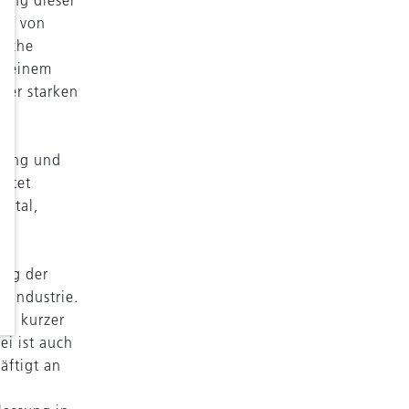
lung dieser
oft von
ische
zu einem
ner starken
chung und
ietet
pital,
gung der
r-Industrie.
 in kurzer
ei ist auch
äftigt an