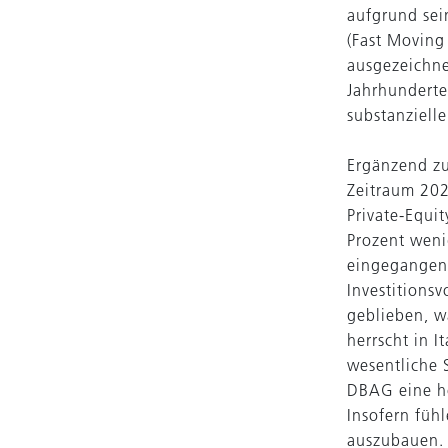
aufgrund se
(Fast Moving
ausgezeichne
Jahrhunderte
substanziell
Ergänzend z
Zeitraum 202
Private-Equi
Prozent weni
eingegangen 
Investitions
geblieben, w
herrscht in I
wesentliche 
DBAG eine ho
Insofern fühl
auszubauen.