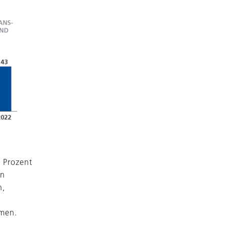
0 Prozent
en
n,
hmen.