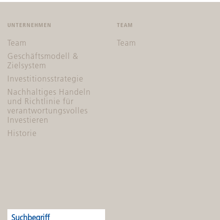
UNTERNEHMEN
TEAM
Team
Team
Geschäftsmodell &
Zielsystem
Investitionsstrategie
Nachhaltiges Handeln
und Richtlinie für
verantwortungsvolles
Investieren
Historie