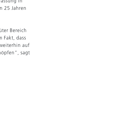
lassung in
en 25 Jahren
üter Bereich
m Fakt, dass
weiterhin auf
höpfen“, sagt