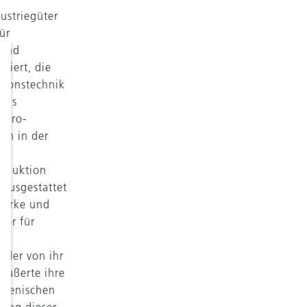
dustriegüter
ür
sind
siert, die
tionstechnik
 das
ktro-
en in der
,
roduktion
 ausgestattet
zwerke und
uer für
 der von ihr
äußerte ihre
alienischen