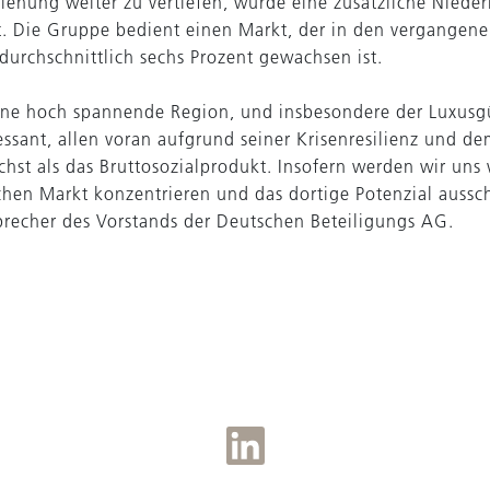
iehung weiter zu vertiefen, wurde eine zusätzliche Nieder
et. Die Gruppe bedient einen Markt, der in den vergangen
durchschnittlich sechs Prozent gewachsen ist.
 eine hoch spannende Region, und insbesondere der Luxusg
ressant, allen voran aufgrund seiner Krisenresilienz und de
chst als das Bruttosozialprodukt. Insofern werden wir uns 
schen Markt konzentrieren und das dortige Potenzial aussc
precher des Vorstands der Deutschen Beteiligungs AG.