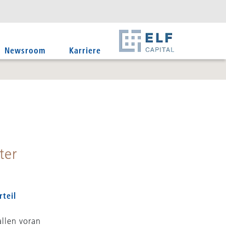
DE
EN
IT
Newsroom
Karriere
ter
rteil
allen voran