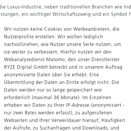
t die Luxus-Industrie, neben traditionellen Branchen wie In
istungen, ein wichtiger Wirtschaftszweig und ein Symbol f
 Handwerkskunst und Exzellenz. Viele dieser Unternehmen 
hrt und haben sich auf bestimmte Nischenprodukte speziali
Wir nutzen keine Cookies von Werbeanbietern, die
ine über historisch gewachsene und perfektionierte Produk
Nutzerprofile erstellen. Wir wollen lediglich
Ein Beispiel für den Bereich Industry und IndustryTech ist
nachvollziehen, wie Nutzer unsere Seite nutzen, um
Pmflex. einem führenden europäischen Hersteller von Ele
sie weiter zu verbessern. Hierfür nutzen wir den
srohren. Das Unternehmen extrudiert in seinen beiden Werk
Webanalysedienst Matomo, den unser Dienstleister
hrlich mehrere Hunderttausend Kilometer Kunststoff­rohre
RYZE Digital GmbH betreibt und in unserem Auftrag
aus halogenfreiem Polypropylen. Knapp ein Drittel der P
anonymisierte Daten über Sie erhebt. Eine
rahtete Rohre, die mit einer großen Bandbreite von Kabeln
Übermittlung der Daten an Dritte erfolgt nicht. Die
egend zur Stromversorgung, aber auch für Telefonie, Net
Daten werden nur so lange gespeichert wie
. Die vorverdrahteten Rohre verkürzen die Installationsda
erforderlich (maximal 36 Monate). Im Einzelnen
rheblich und bieten so einen Kostenvorteil für Neubau- und
erheben wir Daten zu Ihrer IP-Adresse (anonymisiert -
projekte. Die Beteiligung an Pmflex konnte die DBAG und
nur zwei Bytes werden erfasst), zu aufgerufenen
G Fund VII im Januar 2023 erfolgreich realisieren und ver
Webseiten und Ihrer Verweildauer hierauf, Häufigkeit
ie Hager Group. Diese Spezialisierung und Expertise der it
der Aufrufe, zu Suchanfragen und Downloads, und