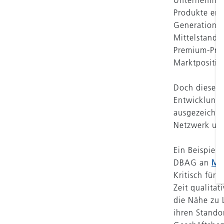
Unternehmen 
Produkte erf
Generation z
Mittelstand 
Premium-Prei
Marktpositio
Doch diese F
Entwicklung,
ausgezeichne
Netzwerk und
Ein Beispiel 
DBAG an
M
Kritisch für 
Zeit qualitat
die Nähe zu 
ihren Stando