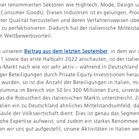
iner renommierten Sektoren wie Hightech, Mode, Design
 Consumer Goods). Diesen Industrien ist es gelungen, Pro
ter Qualität herzustellen und deren Verfahrensweisen übe
 zu perfektionieren. Dadurch hat der italienische Mittelst
en Wettbewerbsvorteil.
u unserem
Beitrag aus dem letzten September
, in dem wir
1 sowie das erste Halbjahr 2022 anschauten, ist der italie
ty-Markt nach wie vor sehr aktiv – während in Deutschland
ger Beteiligungen durch Private-Equity-Investitionen hera
wurden, so ist die Anzahl der Beteiligungen in Italien, mi
volumina im Bereich von 50 bis 300 Millionen Euro, unverä
as die Robustheit des italienischen Markts unterstreicht.
talien ein zu Deutschland ähnliches Mittelstandsumfeld, da
Säule der Volkswirtschaft dient. Dies ist genau das Segmen
he Expertise aufweist, und zudem ein starkes Renommee 
en wir uns gut aufgestellt, unsere Aktivitäten in Italien we