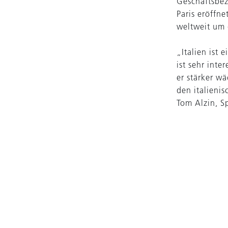
Geschäftsbez
Paris eröffn
weltweit um 
„Italien ist
ist sehr inte
er stärker wä
den italieni
Tom Alzin, S