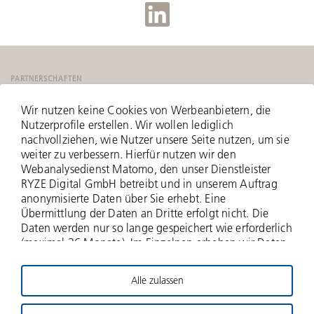
PARTNERSCHAFTEN
Wir nutzen keine Cookies von Werbeanbietern, die
Nutzerprofile erstellen. Wir wollen lediglich
nachvollziehen, wie Nutzer unsere Seite nutzen, um sie
weiter zu verbessern. Hierfür nutzen wir den
Webanalysedienst Matomo, den unser Dienstleister
RYZE Digital GmbH betreibt und in unserem Auftrag
anonymisierte Daten über Sie erhebt. Eine
Übermittlung der Daten an Dritte erfolgt nicht. Die
Daten werden nur so lange gespeichert wie erforderlich
(maximal 36 Monate). Im Einzelnen erheben wir Daten
zu Ihrer IP-Adresse (anonymisiert - nur zwei Bytes
werden erfasst), zu aufgerufenen Webseiten und Ihrer
Alle zulassen
Verweildauer hierauf, Häufigkeit der Aufrufe, zu
© 2026 Deutsche Beteiligungs AG
Suchanfragen und Downloads, und über weitere