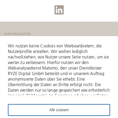
PARTNERSCHAFTEN
Wir nutzen keine Cookies von Werbeanbietern, die
Nutzerprofile erstellen. Wir wollen lediglich
nachvollziehen, wie Nutzer unsere Seite nutzen, um sie
weiter zu verbessern. Hierfür nutzen wir den
Webanalysedienst Matomo, den unser Dienstleister
RYZE Digital GmbH betreibt und in unserem Auftrag
anonymisierte Daten über Sie erhebt. Eine
Übermittlung der Daten an Dritte erfolgt nicht. Die
Daten werden nur so lange gespeichert wie erforderlich
(maximal 36 Monate). Im Einzelnen erheben wir Daten
zu Ihrer IP-Adresse (anonymisiert - nur zwei Bytes
werden erfasst), zu aufgerufenen Webseiten und Ihrer
Alle zulassen
Verweildauer hierauf, Häufigkeit der Aufrufe, zu
© 2026 Deutsche Beteiligungs AG
Suchanfragen und Downloads, und über weitere