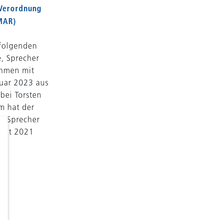
 Verordnung
MAR)
 folgenden
e, Sprecher
ehmen mit
ruar 2023 aus
bei Torsten
m hat der
n Sprecher
seit 2021