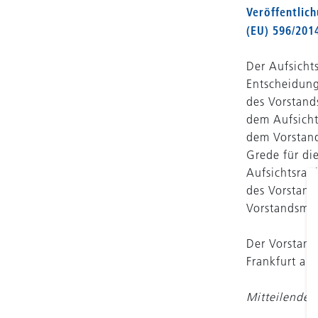
Veröffentlic
(EU) 596/20
Der Aufsicht
Entscheidung
des Vorstand
dem Aufsicht
dem Vorstand
Grede für di
Aufsichtsrat
des Vorstand
Vorstandsmit
Der Vorstand
Frankfurt a
Mitteilende P