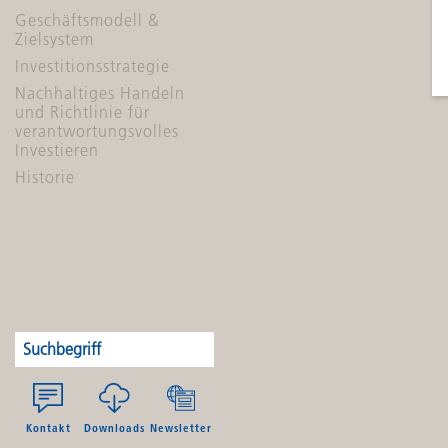
Geschäftsmodell &
Zielsystem
Investitionsstrategie
Nachhaltiges Handeln
und Richtlinie für
verantwortungsvolles
Investieren
Historie
Kontakt
Downloads
Newsletter