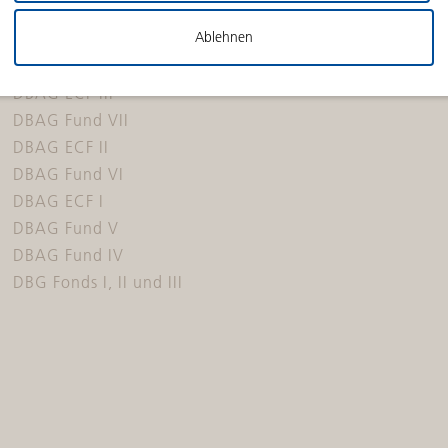
Continuation Fund
Erfolgsgeschichten
Ablehnen
DBAG ECF IV
DBAG Fund VIII
DBAG ECF III
DBAG Fund VII
DBAG ECF II
DBAG Fund VI
DBAG ECF I
DBAG Fund V
DBAG Fund IV
DBG Fonds I, II und III