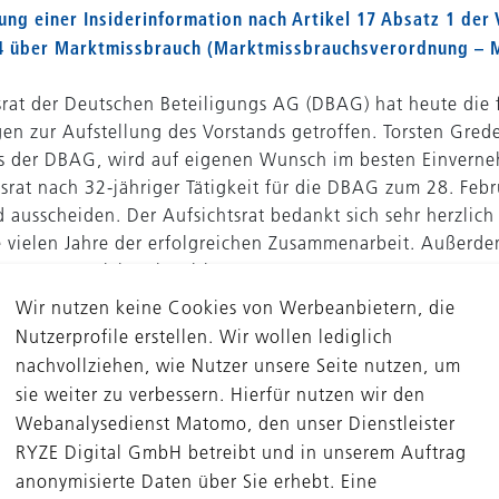
hung einer Insiderinformation nach Artikel 17 Absatz 1 der
14 über Marktmissbrauch (Marktmissbrauchsverordnung – 
srat der Deutschen Beteiligungs AG (DBAG) hat heute die
en zur Aufstellung des Vorstands getroffen. Torsten Gred
s der DBAG, wird auf eigenen Wunsch im besten Einvern
srat nach 32-jähriger Tätigkeit für die DBAG zum 28. Feb
 ausscheiden. Der Aufsichtsrat bedankt sich sehr herzlich 
e vielen Jahre der erfolgreichen Zusammenarbeit. Außerde
 heute Tom Alzin mit Wirkung zum 1. März 2023 zum neue
s ernannt. Tom Alzin ist seit 2004 für die DBAG tätig und 
Wir nutzen keine Cookies von Werbeanbietern, die
glied.
Nutzerprofile erstellen. Wir wollen lediglich
nachvollziehen, wie Nutzer unsere Seite nutzen, um
sie weiter zu verbessern. Hierfür nutzen wir den
m Main, 14. Dezember 2022
Webanalysedienst Matomo, den unser Dienstleister
RYZE Digital GmbH betreibt und in unserem Auftrag
erson: Roland Rapelius, Leiter Investor Relations
anonymisierte Daten über Sie erhebt. Eine