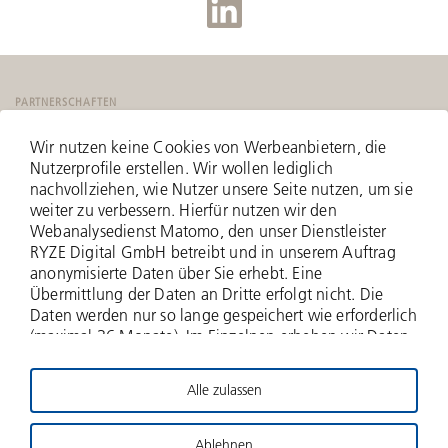
PARTNERSCHAFTEN
Wir nutzen keine Cookies von Werbeanbietern, die
Nutzerprofile erstellen. Wir wollen lediglich
nachvollziehen, wie Nutzer unsere Seite nutzen, um sie
weiter zu verbessern. Hierfür nutzen wir den
Webanalysedienst Matomo, den unser Dienstleister
RYZE Digital GmbH betreibt und in unserem Auftrag
anonymisierte Daten über Sie erhebt. Eine
Übermittlung der Daten an Dritte erfolgt nicht. Die
Daten werden nur so lange gespeichert wie erforderlich
(maximal 36 Monate). Im Einzelnen erheben wir Daten
zu Ihrer IP-Adresse (anonymisiert - nur zwei Bytes
werden erfasst), zu aufgerufenen Webseiten und Ihrer
Alle zulassen
Verweildauer hierauf, Häufigkeit der Aufrufe, zu
© 2026 Deutsche Beteiligungs AG
Suchanfragen und Downloads, und über weitere
Interaktionen auf der Website, und schließlich
Ablehnen