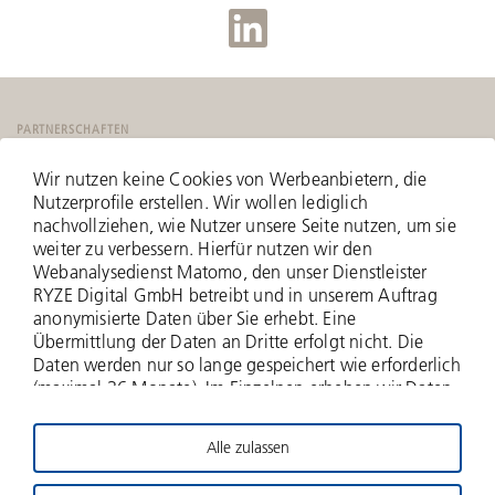
PARTNERSCHAFTEN
Wir nutzen keine Cookies von Werbeanbietern, die
Nutzerprofile erstellen. Wir wollen lediglich
nachvollziehen, wie Nutzer unsere Seite nutzen, um sie
weiter zu verbessern. Hierfür nutzen wir den
Webanalysedienst Matomo, den unser Dienstleister
RYZE Digital GmbH betreibt und in unserem Auftrag
anonymisierte Daten über Sie erhebt. Eine
Übermittlung der Daten an Dritte erfolgt nicht. Die
Daten werden nur so lange gespeichert wie erforderlich
(maximal 36 Monate). Im Einzelnen erheben wir Daten
zu Ihrer IP-Adresse (anonymisiert - nur zwei Bytes
werden erfasst), zu aufgerufenen Webseiten und Ihrer
Alle zulassen
Verweildauer hierauf, Häufigkeit der Aufrufe, zu
© 2026 Deutsche Beteiligungs AG
Suchanfragen und Downloads, und über weitere