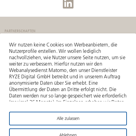
PARTNERSCHAFTEN
Wir nutzen keine Cookies von Werbeanbietern, die
Nutzerprofile erstellen. Wir wollen lediglich
nachvollziehen, wie Nutzer unsere Seite nutzen, um sie
weiter zu verbessern. Hierfür nutzen wir den
Webanalysedienst Matomo, den unser Dienstleister
RYZE Digital GmbH betreibt und in unserem Auftrag
anonymisierte Daten über Sie erhebt. Eine
Übermittlung der Daten an Dritte erfolgt nicht. Die
Daten werden nur so lange gespeichert wie erforderlich
(maximal 36 Monate). Im Einzelnen erheben wir Daten
zu Ihrer IP-Adresse (anonymisiert - nur zwei Bytes
werden erfasst), zu aufgerufenen Webseiten und Ihrer
Alle zulassen
Verweildauer hierauf, Häufigkeit der Aufrufe, zu
© 2026 Deutsche Beteiligungs AG
Suchanfragen und Downloads, und über weitere
Interaktionen auf der Website, und schließlich
Ablehnen