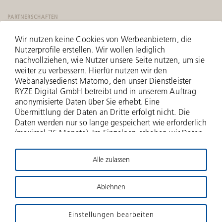
PARTNERSCHAFTEN
Wir nutzen keine Cookies von Werbeanbietern, die
Nutzerprofile erstellen. Wir wollen lediglich
nachvollziehen, wie Nutzer unsere Seite nutzen, um sie
weiter zu verbessern. Hierfür nutzen wir den
Webanalysedienst Matomo, den unser Dienstleister
RYZE Digital GmbH betreibt und in unserem Auftrag
anonymisierte Daten über Sie erhebt. Eine
Übermittlung der Daten an Dritte erfolgt nicht. Die
Daten werden nur so lange gespeichert wie erforderlich
(maximal 36 Monate). Im Einzelnen erheben wir Daten
zu Ihrer IP-Adresse (anonymisiert - nur zwei Bytes
werden erfasst), zu aufgerufenen Webseiten und Ihrer
Alle zulassen
Verweildauer hierauf, Häufigkeit der Aufrufe, zu
© 2026 Deutsche Beteiligungs AG
Suchanfragen und Downloads, und über weitere
Interaktionen auf der Website, und schließlich
Ablehnen
Impressum
Haftungsausschluss
Datenschutz
Informationen über Ihren Browser- und das
Betriebssystem. Für die Nutzung dieses
Gender-Hinweis
Kontakt
Sitemap
DBAG-Stiftung
Einstellungen bearbeiten
datenschutzfreundlichen Webanalysedienstes bitten