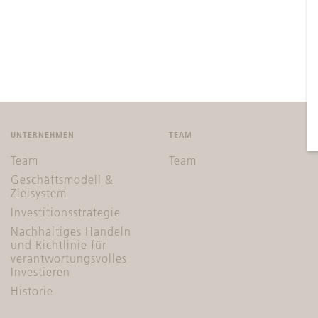
UNTERNEHMEN
TEAM
Team
Team
Geschäftsmodell &
Zielsystem
Investitionsstrategie
Nachhaltiges Handeln
und Richtlinie für
verantwortungsvolles
Investieren
Historie