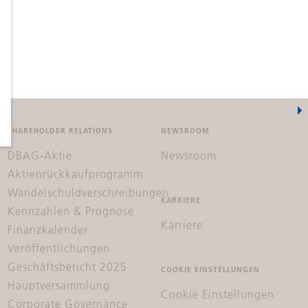
SHAREHOLDER RELATIONS
NEWSROOM
DBAG-Aktie
Newsroom
Aktienrückkaufprogramm
Wandelschuldverschreibungen
KARRIERE
Kennzahlen & Prognose
Karriere
Finanzkalender
Veröffentlichungen
Geschäftsbericht 2025
COOKIE EINSTELLUNGEN
Hauptversammlung
Cookie Einstellungen
Corporate Governance