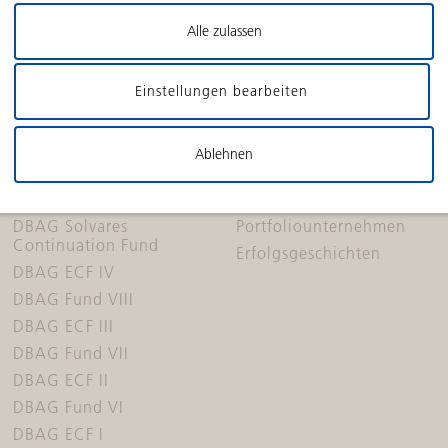
Alle zulassen
Einstellungen bearbeiten
Ablehnen
FONDS
PORTFOLIO
DBAG Solvares
Portfoliounternehmen
Continuation Fund
Erfolgsgeschichten
DBAG ECF IV
DBAG Fund VIII
DBAG ECF III
DBAG Fund VII
DBAG ECF II
DBAG Fund VI
DBAG ECF I