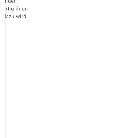
lgender
wärtig ihren
g dazu wird