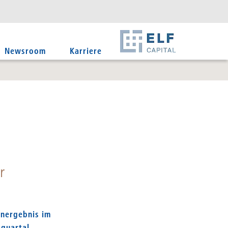
DE
EN
IT
Newsroom
Karriere
r
rnergebnis im
squartal