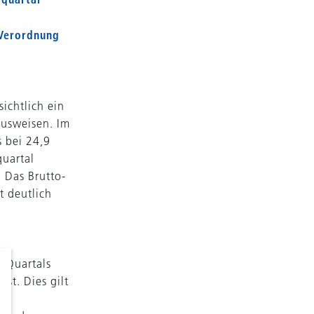
 Verordnung
ichtlich ein
ausweisen. Im
 bei 24,9
quartal
 Das Brutto-
 deutlich
n Quartals
st. Dies gilt
den