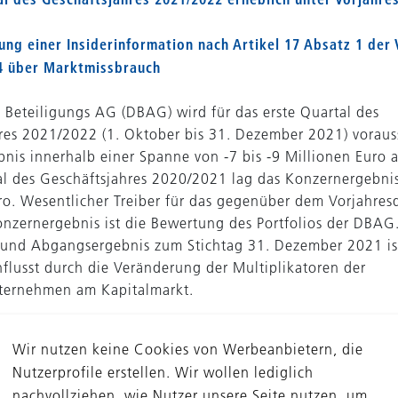
hung einer Insiderinformation nach Artikel 17 Absatz 1 der
4 über Marktmissbrauch
 Beteiligungs AG (DBAG) wird für das erste Quartal des
res 2021/2022 (1. Oktober bis 31. Dezember 2021) vorauss
nis innerhalb einer Spanne von -7 bis -9 Millionen Euro 
al des Geschäftsjahres 2020/2021 lag das Konzernergebnis
ro. Wesentlicher Treiber für das gegenüber dem Vorjahres
onzernergebnis ist die Bewertung des Portfolios der DBAG.
und Abgangsergebnis zum Stichtag 31. Dezember 2021 ist
nflusst durch die Veränderung der Multiplikatoren der
ternehmen am Kapitalmarkt.
st abermals darauf hin, dass das Ergebnis eines einzelne
Wir nutzen keine Cookies von Werbeanbietern, die
chluss auf das Ergebnis des gesamten Geschäftsjahres zuläs
Nutzerprofile erstellen. Wir wollen lediglich
 Vergleich eines einzelnen Quartals mit dem entsprechen
nachvollziehen, wie Nutzer unsere Seite nutzen, um