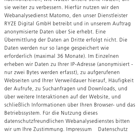
rtal. Die Ergebnisse einzelner, auch direkt aufeinander fo
sie weiter zu verbessern. Hierfür nutzen wir den
nen stark voneinander abweichen. Die DBAG stellt gegen
Webanalysedienst Matomo, den unser Dienstleister
hluss zum 31. Dezember 2021 auf. Die Quartalsmitteilun
RYZE Digital GmbH betreibt und in unserem Auftrag
ar 2022 veröffentlicht werden.
anonymisierte Daten über Sie erhebt. Eine
Übermittlung der Daten an Dritte erfolgt nicht. Die
Daten werden nur so lange gespeichert wie
 Main, 27. Januar 2022
erforderlich (maximal 36 Monate). Im Einzelnen
erson: Roland Rapelius, Leiter Investor Relations
erheben wir Daten zu Ihrer IP-Adresse (anonymisiert -
nur zwei Bytes werden erfasst), zu aufgerufenen
Webseiten und Ihrer Verweildauer hierauf, Häufigkeit
der Aufrufe, zu Suchanfragen und Downloads, und
über weitere Interaktionen auf der Website, und
laden
schließlich Informationen über Ihren Browser- und das
Betriebssystem. Für die Nutzung dieses
datenschutzfreundlichen Webanalysedienstes bitten
wir um Ihre Zustimmung. Impressum Datenschutz