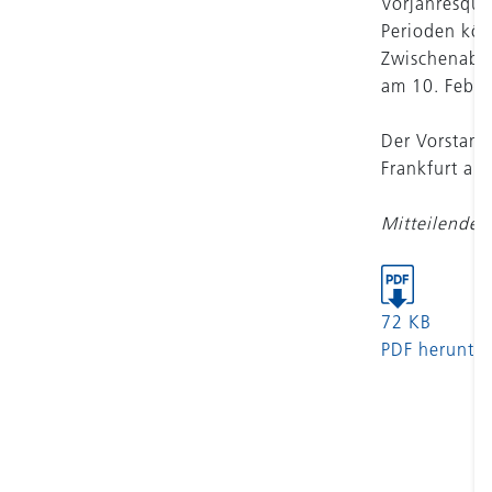
Vorjahresqua
Perioden kön
Zwischenabsc
am 10. Febru
Der Vorstand
Frankfurt am
Mitteilende P
72 KB
PDF herunter