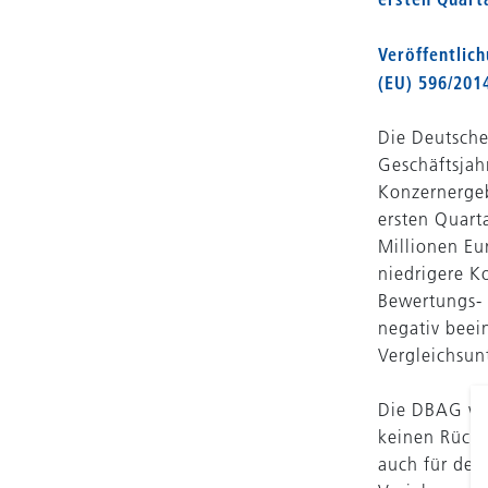
Veröffentlic
(EU) 596/201
Die Deutsche
Geschäftsjah
Konzernergeb
ersten Quart
Millionen Eu
niedrigere K
Bewertungs- 
negativ beei
Vergleichsun
Die DBAG wei
keinen Rücks
auch für den