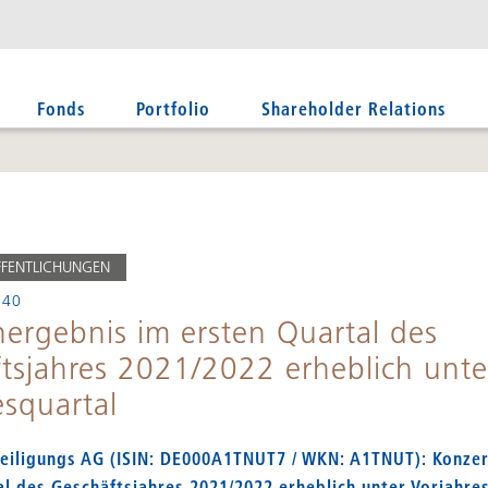
Fonds
Portfolio
Shareholder Relations
FFENTLICHUNGEN
:40
ergebnis im ersten Quartal des
tsjahres 2021/2022 erheblich unte
esquartal
eiligungs AG (ISIN: DE000A1TNUT7 / WKN: A1TNUT): Konze
al des Geschäftsjahres 2021/2022 erheblich unter Vorjahre