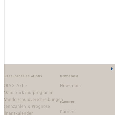
SHAREHOLDER RELATIONS
NEWSROOM
DBAG-Aktie
Newsroom
Aktienrückkaufprogramm
Wandelschuldverschreibungen
KARRIERE
Kennzahlen & Prognose
Karriere
Finanzkalender