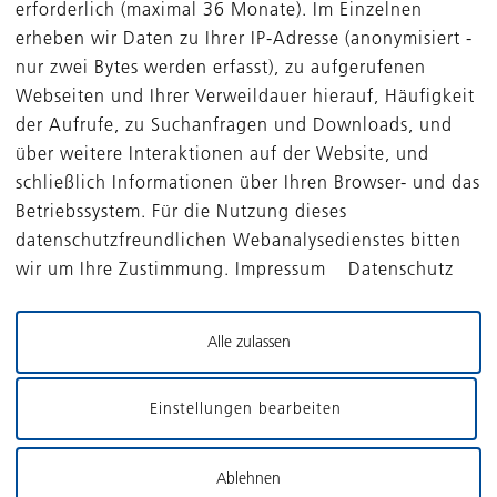
erforderlich (maximal 36 Monate). Im Einzelnen
erheben wir Daten zu Ihrer IP-Adresse (anonymisiert -
nur zwei Bytes werden erfasst), zu aufgerufenen
Webseiten und Ihrer Verweildauer hierauf, Häufigkeit
der Aufrufe, zu Suchanfragen und Downloads, und
über weitere Interaktionen auf der Website, und
schließlich Informationen über Ihren Browser- und das
Betriebssystem. Für die Nutzung dieses
datenschutzfreundlichen Webanalysedienstes bitten
wir um Ihre Zustimmung. Impressum Datenschutz
FONDS
PORTFOLIO
Alle zulassen
DBAG Solvares
Portfoliounternehmen
Continuation Fund
Erfolgsgeschichten
Einstellungen bearbeiten
DBAG ECF IV
DBAG Fund VIII
Ablehnen
DBAG ECF III