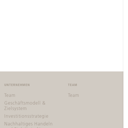
UNTERNEHMEN
TEAM
Team
Team
Geschäftsmodell &
Zielsystem
Investitionsstrategie
Nachhaltiges Handeln