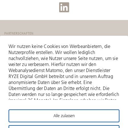
PARTNERSCHAFTEN
Wir nutzen keine Cookies von Werbeanbietern, die
Nutzerprofile erstellen. Wir wollen lediglich
nachvollziehen, wie Nutzer unsere Seite nutzen, um sie
weiter zu verbessern. Hierfür nutzen wir den
Webanalysedienst Matomo, den unser Dienstleister
RYZE Digital GmbH betreibt und in unserem Auftrag
anonymisierte Daten über Sie erhebt. Eine
Übermittlung der Daten an Dritte erfolgt nicht. Die
Daten werden nur so lange gespeichert wie erforderlich
(maximal 36 Monate). Im Einzelnen erheben wir Daten
zu Ihrer IP-Adresse (anonymisiert - nur zwei Bytes
werden erfasst), zu aufgerufenen Webseiten und Ihrer
Alle zulassen
Verweildauer hierauf, Häufigkeit der Aufrufe, zu
© 2026 Deutsche Beteiligungs AG
Suchanfragen und Downloads, und über weitere