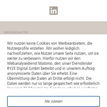
PARTNERSCHAFTEN
Wir nutzen keine Cookies von Werbeanbietern, die
Nutzerprofile erstellen. Wir wollen lediglich
nachvollziehen, wie Nutzer unsere Seite nutzen, um sie
weiter zu verbessern. Hierfür nutzen wir den
Webanalysedienst Matomo, den unser Dienstleister
RYZE Digital GmbH betreibt und in unserem Auftrag
anonymisierte Daten über Sie erhebt. Eine
Übermittlung der Daten an Dritte erfolgt nicht. Die
Daten werden nur so lange gespeichert wie erforderlich
(maximal 36 Monate). Im Einzelnen erheben wir Daten
zu Ihrer IP-Adresse (anonymisiert - nur zwei Bytes
werden erfasst), zu aufgerufenen Webseiten und Ihrer
Alle zulassen
Verweildauer hierauf, Häufigkeit der Aufrufe, zu