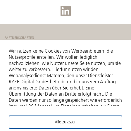
PARTNERSCHAFTEN
Wir nutzen keine Cookies von Werbeanbietern, die
Nutzerprofile erstellen. Wir wollen lediglich
nachvollziehen, wie Nutzer unsere Seite nutzen, um sie
weiter zu verbessern. Hierfür nutzen wir den
Webanalysedienst Matomo, den unser Dienstleister
RYZE Digital GmbH betreibt und in unserem Auftrag
anonymisierte Daten über Sie erhebt. Eine
Übermittlung der Daten an Dritte erfolgt nicht. Die
Daten werden nur so lange gespeichert wie erforderlich
(maximal 36 Monate). Im Einzelnen erheben wir Daten
zu Ihrer IP-Adresse (anonymisiert - nur zwei Bytes
werden erfasst), zu aufgerufenen Webseiten und Ihrer
Alle zulassen
Verweildauer hierauf, Häufigkeit der Aufrufe, zu
© 2026 Deutsche Beteiligungs AG
Suchanfragen und Downloads, und über weitere