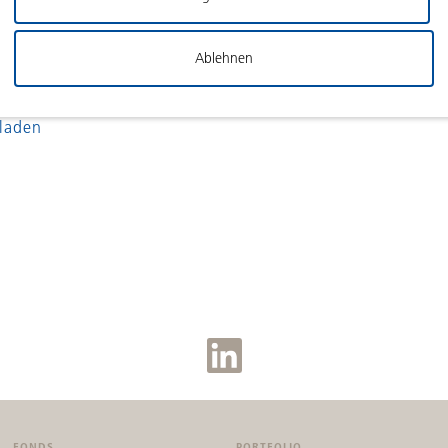
es vollen Geschäftsjahres hochrechnen lassen.
Ablehnen
laden
FONDS
PORTFOLIO