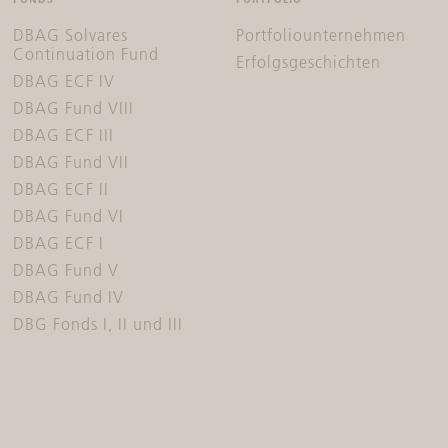
DBAG Solvares
Portfoliounternehmen
Continuation Fund
Erfolgsgeschichten
DBAG ECF IV
DBAG Fund VIII
DBAG ECF III
DBAG Fund VII
DBAG ECF II
DBAG Fund VI
DBAG ECF I
DBAG Fund V
DBAG Fund IV
DBG Fonds I, II und III