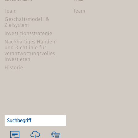
Team
Team
Geschäftsmodell &
Zielsystem
Investitionsstrategie
Nachhaltiges Handeln
und Richtlinie für
verantwortungsvolles
Investieren
Historie