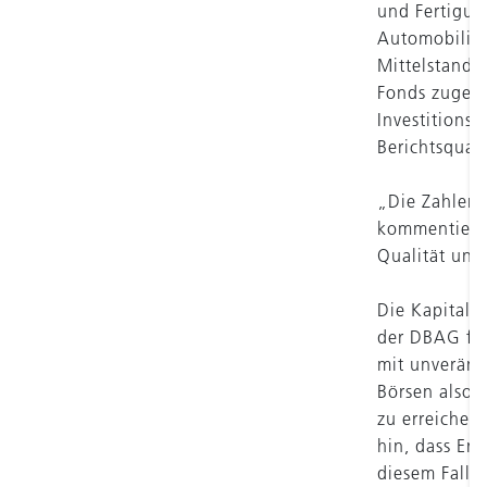
und Fertigun
Automobilind
Mittelstand f
Fonds zugesa
Investitions
Berichtsquar
„Die Zahlen 
kommentierte
Qualität uns
Die Kapitalm
der DBAG für
mit unveränd
Börsen also 
zu erreichen
hin, dass Erg
diesem Fall: 