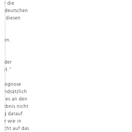
für die
 im deutschen
für diesen
hmen.
n der
eugt.“
e Prognose
rundsätzlich
te es an den
rgebnis nicht
ßig darauf
der wie in
nicht auf das