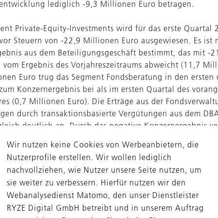
entwicklung lediglich -9,3 Millionen Euro betragen.
ent Private-Equity-Investments wird für das erste Quartal
 vor Steuern von -22,9 Millionen Euro ausgewiesen. Es ist
gebnis aus dem Beteiligungsgeschäft bestimmt, das mit -2
h vom Ergebnis des Vorjahreszeitraums abweicht (11,7 Mill
ionen Euro trug das Segment Fondsberatung in den ersten
zum Konzernergebnis bei als im ersten Quartal des vora
res (0,7 Millionen Euro). Die Erträge aus der Fondsverwalt
egen durch transaktionsbasierte Vergütungen aus dem D
gleich deutlich an. Durch das negative Konzernergebnis v
enkapital je Aktie auf 28,05 Euro. Bezogen auf das um den
Wir nutzen keine Cookies von Werbeanbietern, die
 vorgesehenen Betrag reduzierte Eigenkapital zu Beginn 
Nutzerprofile erstellen. Wir wollen lediglich
res entspricht das einem Rückgang um 5,1 Prozent.
nachvollziehen, wie Nutzer unsere Seite nutzen, um
sie weiter zu verbessern. Hierfür nutzen wir den
 Beteiligungs AG hat im ersten Quartal 2018/2019 eine n
Webanalysedienst Matomo, den unser Dienstleister
an der Seite des DBAG Fund VII vereinbart. Das Managem
RYZE Digital GmbH betreibt und in unserem Auftrag
ro Schröder Elektronik Rohrbach GmbH (Sero), eines Entw