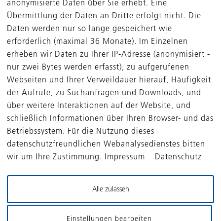
anonymisierte Daten über Sie erhebt. Eine
gsdienstleisters für elektronische Komponenten vor allem 
Übermittlung der Daten an Dritte erfolgt nicht. Die
ustrie, ist die sechste Transaktion des auf Beteiligungen
Daten werden nur so lange gespeichert wie
okussierten Private-Equity-Fonds. Mehr als die Hälfte des 
erforderlich (maximal 36 Monate). Im Einzelnen
gten Kapitals sind damit gut zwei Jahre nach Beginn der
erheben wir Daten zu Ihrer IP-Adresse (anonymisiert -
periode gebunden. Darüber hinaus gab es auch in diesem
tal Unternehmenszukäufe auf Ebene der Portfoliounterne
nur zwei Bytes werden erfasst), zu aufgerufenen
Webseiten und Ihrer Verweildauer hierauf, Häufigkeit
für das erste Quartal können uns nicht zufriedenstellen“,
der Aufrufe, zu Suchanfragen und Downloads, und
 Finanzvorstand Susanne Zeidler; „wir sind gleichwohl vo
über weitere Interaktionen auf der Website, und
eres Portfolios und den Entwicklungsmöglichkeiten überz
schließlich Informationen über Ihren Browser- und das
Betriebssystem. Für die Nutzung dieses
arktentwicklung seit Beginn des Geschäftsjahres stellt di
datenschutzfreundlichen Webanalysedienstes bitten
 das Konzernergebnis 2018/2019 in Frage. „Wir planen g
wir um Ihre Zustimmung. Impressum Datenschutz
erten Ergebnismultiplikatoren am nächsten Stichtag – soll
nicht wieder aufwärts gehen, wird das erwartete Konzerne
Alle zulassen
 sein“, so Finanzvorstand Zeidler. Die DBAG weist regelmä
ebnisse einzelner Quartale stark von Einzelereignissen – o
von externen Faktoren – beeinflusst sind und sich deshalb 
Einstellungen bearbeiten