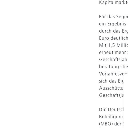
Kapitalmarkt
Für das Segm
ein Ergebnis
durch das Er
Euro deutlic
Mit 1,5 Mill
erneut mehr 
Geschäftsjah
beratung sti
Vorjahresver
sich das Eig
Ausschüttung
Geschäftsjah
Die Deutsche
Beteiligung 
(MBO) der Se