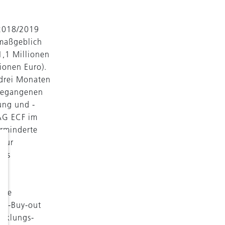
 2018/2019
 maßgeblich
1,1 Millionen
ionen Euro).
 drei Monaten
ngegangenen
ung und -
BAG ECF im
erminderte
 zur
des
eue
ent-Buy-out
icklungs-