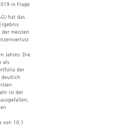
2019 in Frage
AG) hat das
Ergebnis
g der meisten
nzernverlust
n Jahres: Die
 als
tfolio der
 deutlich
ersten
hr ist der
ausgefallen;
ven
s von 10,1