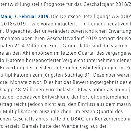
tentwicklung stellt Prognose für das Geschäftsjahr 2018/
 Main, 7. Februar 2019.
Die Deutsche Beteiligungs AG (DB
l 2018/2019 – wie vorab mitgeteilt – mit einem negativen 
n. Ungeachtet der unverändert zuversichtlichen Erwartun
ernehmen über ihren Geschäftsverlauf 2019 beträgt der Ko
naten 21,4 Millionen Euro: Grund dafür sind die starken
e an den Aktienbörsen im letzten Quartal des vergangene
iplikatoren börsennotierter Vergleichsunternehmen dienen
 Bewertung der meisten Unternehmensbeteiligungen im Por
ltiplikatoren zum jüngsten Stichtag 31. Dezember waren
s drei Monate zuvor. Dies hat das Bewertungsergebnis des 
knapp 48 Millionen Euro belastet. Etwas höher als im Vorja
aus der operativen Entwicklung der Portfoliounternehmen 
eitrag reicht jedoch nicht aus, den Einfluss aus dem massi
 Multiplikatoren auszugleichen. Im ersten Quartal des
nen Geschäftsjahres hatte die DBAG ein Konzernergebni
o erzielt. Damals hatte der Wertbeitrag aus der