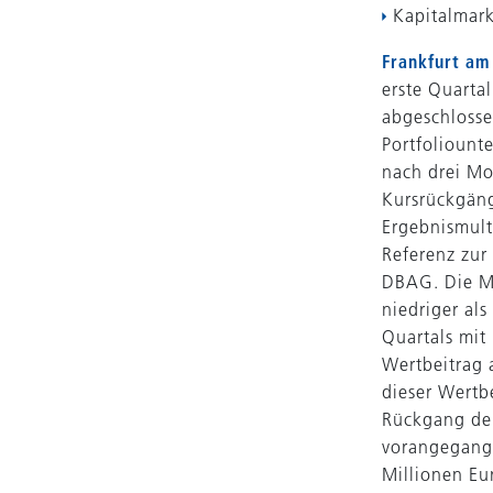
Kapitalmark
Frankfurt am
erste Quarta
abgeschlosse
Portfoliount
nach drei Mo
Kursrückgäng
Ergebnismult
Referenz zur
DBAG. Die Mu
niedriger al
Quartals mit 
Wertbeitrag 
dieser Wertb
Rückgang der
vorangegange
Millionen Eur