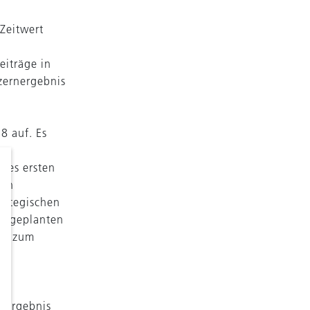
Zeitwert
eiträge in
zernergebnis
8 auf. Es
des ersten
nen
rategischen
ie geplanten
ich zum
m Ergebnis