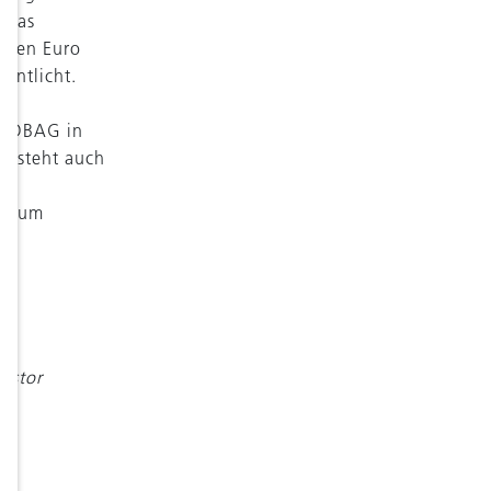
 das
ionen Euro
entlicht.
ie DBAG in
lb steht auch
n zum
vestor