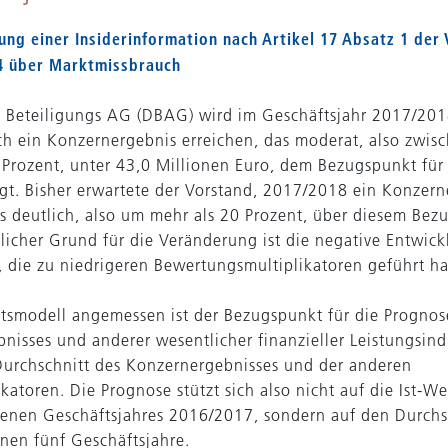
hung einer Insiderinformation nach Artikel 17 Absatz 1 der
4 über Marktmissbrauch
 Beteiligungs AG (DBAG) wird im Geschäftsjahr 2017/20
ich ein Konzernergebnis erreichen, das moderat, also zwis
Prozent, unter 43,0 Millionen Euro, dem Bezugspunkt für
egt. Bisher erwartete der Vorstand, 2017/2018 ein Konzern
as deutlich, also um mehr als 20 Prozent, über diesem Bez
tlicher Grund für die Veränderung ist die negative Entwic
, die zu niedrigeren Bewertungsmultiplikatoren geführt ha
smodell angemessen ist der Bezugspunkt für die Prognos
nisses und anderer wesentlicher finanzieller Leistungsind
Durchschnitt des Konzernergebnisses und der anderen
katoren. Die Prognose stützt sich also nicht auf die Ist-We
nen Geschäftsjahres 2016/2017, sondern auf den Durchs
nen fünf Geschäftsjahre.