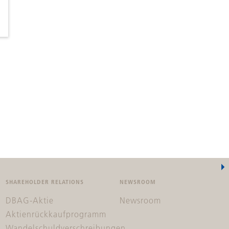
SHAREHOLDER RELATIONS
NEWSROOM
DBAG-Aktie
Newsroom
Aktienrückkaufprogramm
Wandelschuldverschreibungen