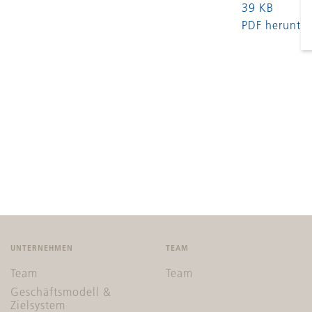
39 KB
PDF herunter
UNTERNEHMEN
TEAM
Team
Team
Geschäftsmodell &
Zielsystem