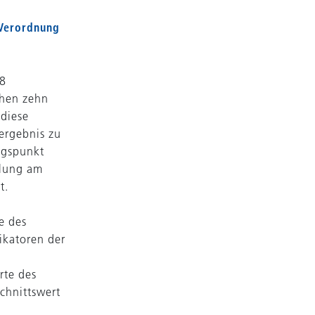
 Verordnung
18
chen zehn
 diese
ergebnis zu
ugspunkt
klung am
t.
e des
ikatoren der
rte des
chnittswert