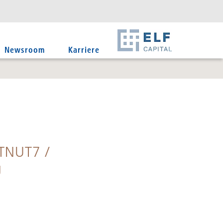
DE
EN
IT
Newsroom
Karriere
1TNUT7 /
g