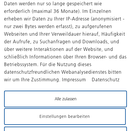
Daten werden nur so lange gespeichert wie
iligungsgeschäft von rund 21 Millionen Euro abschließen,
erforderlich (maximal 36 Monate). Im Einzelnen
u dem Konzernergebnis von voraussichtlich rund 20 Mill
erheben wir Daten zu Ihrer IP-Adresse (anonymisiert -
rd. Der Halbjahresfinanzbericht wird am 8. Mai 2018 veröff
nur zwei Bytes werden erfasst), zu aufgerufenen
Webseiten und Ihrer Verweildauer hierauf, Häufigkeit
rungen am Kapitalmarkt nicht planbar sind, unterstellt d
der Aufrufe, zu Suchanfragen und Downloads, und
se grundsätzlich konstante Bewertungsverhältnisse. Desha
über weitere Interaktionen auf der Website, und
igierte Prognose unter dem Vorbehalt, dass sich die
schließlich Informationen über Ihren Browser- und das
verhältnisse am 30. September nicht wesentlich von dene
ichtag unterscheiden.
Betriebssystem. Für die Nutzung dieses
datenschutzfreundlichen Webanalysedienstes bitten
wir um Ihre Zustimmung. Impressum Datenschutz
 Main, 16. April 2018 (21:46 Uhr MEZ)
Alle zulassen
erson: Thomas Franke, Leiter Öffentlichkeitsarbeit und In
Einstellungen bearbeiten