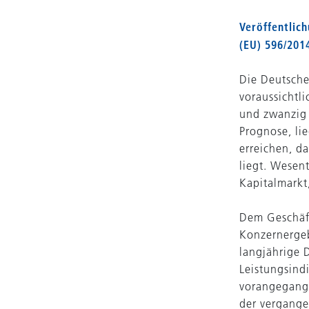
Veröffentlic
(EU) 596/201
Die Deutsche
voraussichtl
und zwanzig 
Prognose, li
erreichen, d
liegt. Wesen
Kapitalmarkt
Dem Geschäft
Konzernergeb
langjährige 
Leistungsindi
vorangegange
der vergange