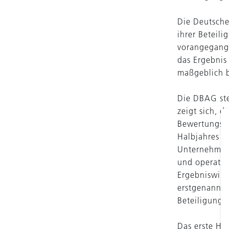
Die Deutsche
ihrer Beteil
vorangegange
das Ergebnis
maßgeblich 
Die DBAG ste
zeigt sich, 
Bewertungsmu
Halbjahres w
Unternehmen 
und operativ
Ergebniswirk
erstgenannte
Beteiligungs
Das erste Ha