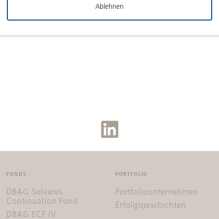
Ablehnen
laden
FONDS
PORTFOLIO
DBAG Solvares
Portfoliounternehmen
Continuation Fund
Erfolgsgeschichten
DBAG ECF IV