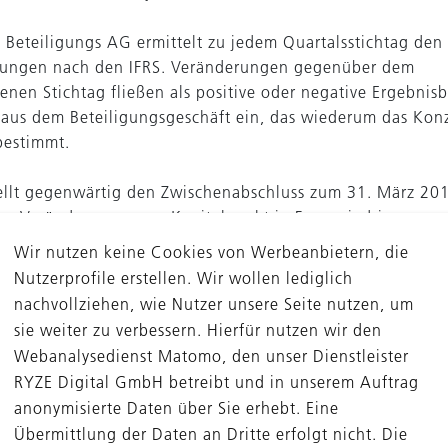
 Beteiligungs AG ermittelt zu jedem Quartalsstichtag den 
igungen nach den IFRS. Veränderungen gegenüber dem
nen Stichtag fließen als positive oder negative Ergebnisb
 aus dem Beteiligungsgeschäft ein, das wiederum das Kon
bestimmt.
llt gegenwärtig den Zwischenabschluss zum 31. März 201
dass Veränderungen am Kapitalmarkt in Form niedrigerer
ltiplikatoren das Ergebnis aus dem Beteiligungsgeschäft 
Wir nutzen keine Cookies von Werbeanbietern, die
esentlich belastet haben. Darüber hinaus haben in einzel
Nutzerprofile erstellen. Wir wollen lediglich
des vergleichsweise jungen Portfolios Maßnahmen zur st
nachvollziehen, wie Nutzer unsere Seite nutzen, um
en Verbesserung im laufenden Geschäftsjahr noch nicht d
sie weiter zu verbessern. Hierfür nutzen wir den
ungen gehabt. Daraus ergibt sich eine weitere, im Vergle
Webanalysedienst Matomo, den unser Dienstleister
n Effekt kleinere Abweichung für das Ergebnis aus dem
RYZE Digital GmbH betreibt und in unserem Auftrag
geschäft gegenüber der ursprünglichen Prognose.
anonymisierte Daten über Sie erhebt. Eine
Übermittlung der Daten an Dritte erfolgt nicht. Die
lbjahr 2017/2018 wird die DBAG voraussichtlich mit eine