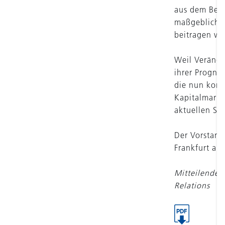
aus dem Bete
maßgeblich z
beitragen wi
Weil Verände
ihrer Progno
die nun korr
Kapitalmarkt
aktuellen St
Der Vorstand
Frankfurt am
Mitteilende P
Relations