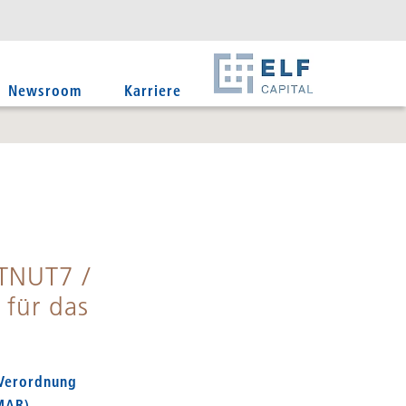
DE
EN
IT
Newsroom
Karriere
1TNUT7 /
für das
 Verordnung
MAR)