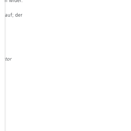
ten wider.
7 auf; der
vestor