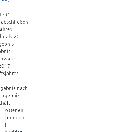
17 (1.
 abschließen,
jahres
hr als 20
gebnis
ebnis
erwartet
 2017
tsjahres.
rgebnis nach
 Ergebnis
chäft
schlossenen
bekundungen
eil