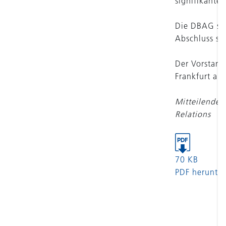
signifikante
Die DBAG ste
Abschluss so
Der Vorstand
Frankfurt am
Mitteilende P
Relations
70 KB
PDF herunter