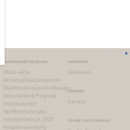
SHAREHOLDER RELATIONS
NEWSROOM
DBAG-Aktie
Newsroom
Aktienrückkaufprogramm
Wandelschuldverschreibungen
KARRIERE
Kennzahlen & Prognose
Karriere
Finanzkalender
Veröffentlichungen
Geschäftsbericht 2025
COOKIE EINSTELLUNGEN
Hauptversammlung