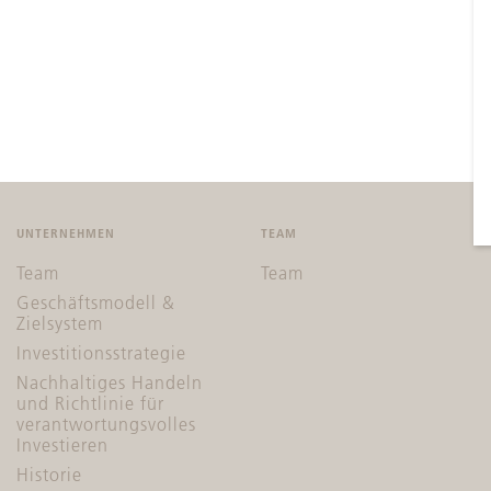
UNTERNEHMEN
TEAM
Team
Team
Geschäftsmodell &
Zielsystem
Investitionsstrategie
Nachhaltiges Handeln
und Richtlinie für
verantwortungsvolles
Investieren
Historie