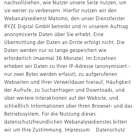
n Anstieg von Bewertungsverhältnissen an den Kapitalmärk
nachvollziehen, wie Nutzer unsere Seite nutzen, um
sie weiter zu verbessern. Hierfür nutzen wir den
llt gegenwärtig den Zwischenabschluss zum 31. März 201
Webanalysedienst Matomo, den unser Dienstleister
ll am 9. Mai 2017 veröffentlicht werden.
RYZE Digital GmbH betreibt und in unserem Auftrag
anonymisierte Daten über Sie erhebt. Eine
Übermittlung der Daten an Dritte erfolgt nicht. Die
 Main, 2. Mai 2017
Daten werden nur so lange gespeichert wie
erforderlich (maximal 36 Monate). Im Einzelnen
erson: Thomas Franke, Leiter Öffentlichkeitsarbeit und In
erheben wir Daten zu Ihrer IP-Adresse (anonymisiert -
nur zwei Bytes werden erfasst), zu aufgerufenen
Webseiten und Ihrer Verweildauer hierauf, Häufigkeit
der Aufrufe, zu Suchanfragen und Downloads, und
über weitere Interaktionen auf der Website, und
laden
schließlich Informationen über Ihren Browser- und das
Betriebssystem. Für die Nutzung dieses
datenschutzfreundlichen Webanalysedienstes bitten
wir um Ihre Zustimmung. Impressum Datenschutz