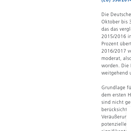
Die Deutsche
Oktober bis 
das das verg
2015/2016 in
Prozent über
2016/2017 vo
moderat, als
worden. Die 
weitgehend u
Grundlage fü
dem ersten H
sind nicht g
berücksichti
Veräußerunge
potenzieller