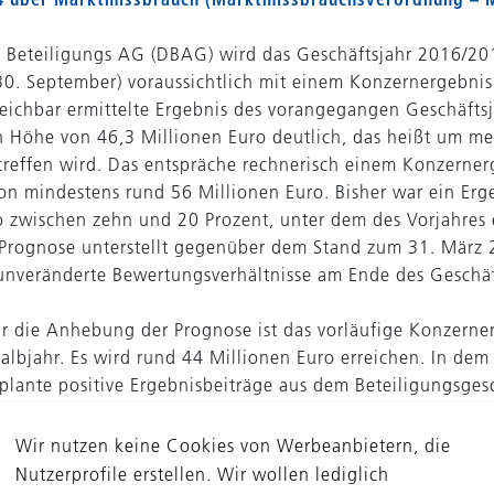
 Beteiligungs AG (DBAG) wird das Geschäftsjahr 2016/20
30. September) voraussichtlich mit einem Konzernergebnis
leichbar ermittelte Ergebnis des vorangegangen Geschäfts
 Höhe von 46,3 Millionen Euro deutlich, das heißt um me
treffen wird. Das entspräche rechnerisch einem Konzerner
n mindestens rund 56 Millionen Euro. Bisher war ein Erg
o zwischen zehn und 20 Prozent, unter dem des Vorjahres 
Prognose unterstellt gegenüber dem Stand zum 31. März
nveränderte Bewertungsverhältnisse am Ende des Geschäf
r die Anhebung der Prognose ist das vorläufige Konzerne
albjahr. Es wird rund 44 Millionen Euro erreichen. In dem
eplante positive Ergebnisbeiträge aus dem Beteiligungsges
gt. Diese ergeben sich aus bereits vereinbarten bzw. abge
n. Sie spiegeln aber auch Erkenntnisse aus Interessens
Wir nutzen keine Cookies von Werbeanbietern, die
 Käufer für einzelne Portfoliounternehmen sowie den zum T
Nutzerprofile erstellen. Wir wollen lediglich