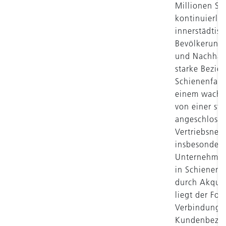
Millionen Sc
kontinuierli
innerstädtis
Bevölkerungs
und Nachhalt
starke Bezie
Schienenfahr
einem wachse
von einer st
angeschlosse
Vertriebsnet
insbesondere
Unternehmen 
in Schienenf
durch Akquis
liegt der Fo
Verbindungen
Kundenbezieh