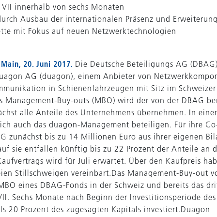
VII innerhalb von sechs Monaten
urch Ausbau der internationalen Präsenz und Erweiterung
tte mit Fokus auf neuen Netzwerktechnologien
Main, 20. Juni 2017.
Die Deutsche Beteiligungs AG (DBAG) 
 duagon AG (duagon), einem Anbieter von Netzwerkkompon
munikation in Schienenfahrzeugen mit Sitz im Schweizer 
s Management-Buy-outs (MBO) wird der von der DBAG b
ächst alle Anteile des Unternehmens übernehmen. In ein
 sich auch das duagon-Management beteiligen. Für ihre Co-
G zunächst bis zu 14 Millionen Euro aus ihrer eigenen Bi
uf sie entfallen künftig bis zu 22 Prozent der Anteile an
aufvertrags wird für Juli erwartet. Über den Kaufpreis ha
eien Stillschweigen vereinbart.Das Management-Buy-out 
e MBO eines DBAG-Fonds in der Schweiz und bereits das dr
I. Sechs Monate nach Beginn der Investitionsperiode des
ls 20 Prozent des zugesagten Kapitals investiert.Duagon