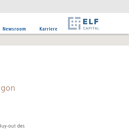
DE
EN
IT
Newsroom
Karriere
uagon
Buy-out des