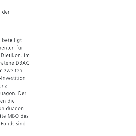
 der
beteiligt
enten für
Dietikon. Im
eratene DBAG
em zweiten
Investition
lanz
 duagon. Der
ben die
von duagon
itte MBO des
 Fonds sind