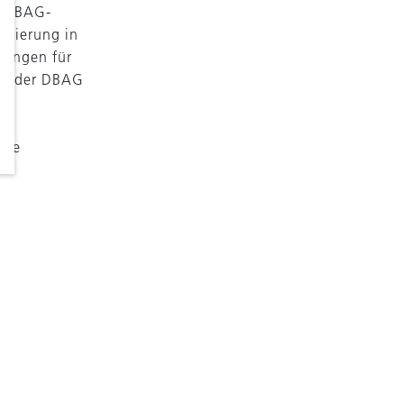
es DBAG-
ionierung in
tzungen für
Mit der DBAG
on
eme