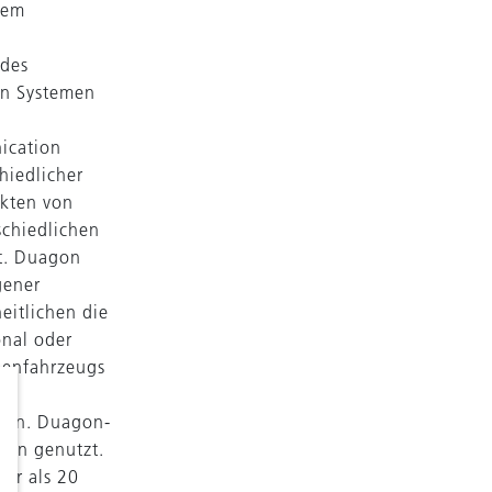
nem
 des
en Systemen
ication
hiedlicher
ukten von
schiedlichen
rt. Duagon
gener
eitlichen die
nal oder
nenfahrzeugs
e
eren. Duagon-
ten genutzt.
hr als 20