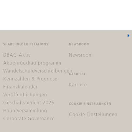
SHAREHOLDER RELATIONS
NEWSROOM
DBAG-Aktie
Newsroom
Aktienrückkaufprogramm
Wandelschuldverschreibungen
KARRIERE
Kennzahlen & Prognose
Karriere
Finanzkalender
Veröffentlichungen
Geschäftsbericht 2025
COOKIE EINSTELLUNGEN
Hauptversammlung
Cookie Einstellungen
Corporate Governance