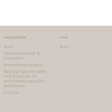
UNTERNEHMEN
TEAM
Team
Team
Geschäftsmodell &
Zielsystem
Investitionsstrategie
Nachhaltiges Handeln
und Richtlinie für
verantwortungsvolles
Investieren
Historie