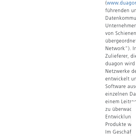
(
www.duago
führenden u
Datenkommuni
Unternehmen
von Schiene
übergeordnet
Network“). I
Zulieferer, 
duagon wird 
Netzwerke de
entwickelt u
Software ausg
einzelnen Da
einem Leitre
zu überwache
Entwicklung 
Produkte wer
Im Geschäfts