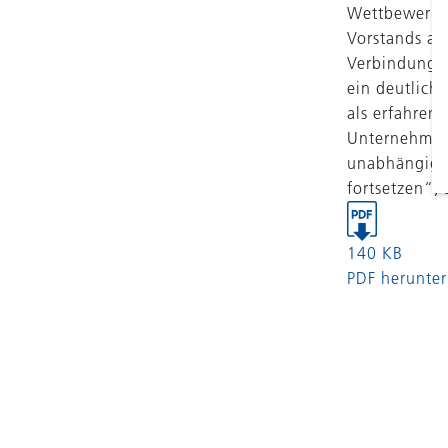
Wettbewerbsp
Vorstands au
Verbindung m
ein deutlich
als erfahren
Unternehmen
unabhängige
fortsetzen“,
140 KB
PDF herunter