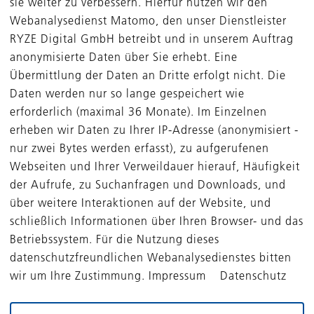
sie weiter zu verbessern. Hierfür nutzen wir den
hweizer Franken.Der Bedarf an Schienenfahrzeugen wächs
Webanalysedienst Matomo, den unser Dienstleister
ch, gestützt durch den Ausbau von Hochgeschwindigkeitss
RYZE Digital GmbH betreibt und in unserem Auftrag
chen Metrosystemen. Treiber dieser Entwicklung sind das w
anonymisierte Daten über Sie erhebt. Eine
wachstum sowie die daraus resultierenden Mobilitätsanf
Übermittlung der Daten an Dritte erfolgt nicht. Die
igkeitsbestrebungen. In den vergangenen zehn Jahren h
Daten werden nur so lange gespeichert wie
hungen zu Kunden in China, dem weltweit größten Markt 
erforderlich (maximal 36 Monate). Im Einzelnen
zeuge, aufgebaut. Darüber hinaus profitiert das Unterne
erheben wir Daten zu Ihrer IP-Adresse (anonymisiert -
nden Anteil von Zügen, die mit einem TCN ausgerüstet 
nur zwei Bytes werden erfasst), zu aufgerufenen
eigenden Anzahl von Systemen, die in diesen Zügen an da
n werden. Um diese Potenziale zu nutzen, soll duagon sei
Webseiten und Ihrer Verweildauer hierauf, Häufigkeit
zwerk, seine Entwicklungskapazitäten und unterstützende
der Aufrufe, zu Suchanfragen und Downloads, und
 in China und anderen ausländischen Märkten weiter aus
über weitere Interaktionen auf der Website, und
soll als Komplettanbieter von Lösungen für die Datenk
schließlich Informationen über Ihren Browser- und das
ahrzeugen etabliert werden – durch ein breiteres Produktp
Betriebssystem. Für die Nutzung dieses
itionen im unmittelbaren und erweiterten Wettbewerbsum
datenschutzfreundlichen Webanalysedienstes bitten
kus auf Netzwerktechnologien wie Ethernet und kabellosen
wir um Ihre Zustimmung. Impressum Datenschutz
.„Duagon hat sich in seinem Nischenmarkt langfristige
ungen, ein breites technologisches Know-how und damit