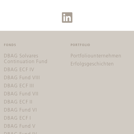
FONDS
PORTFOLIO
DBAG Solvares
Portfoliounternehmen
Continuation Fund
Erfolgsgeschichten
DBAG ECF IV
DBAG Fund VIII
DBAG ECF III
DBAG Fund VII
DBAG ECF II
DBAG Fund VI
DBAG ECF I
DBAG Fund V
DBAG Fund IV