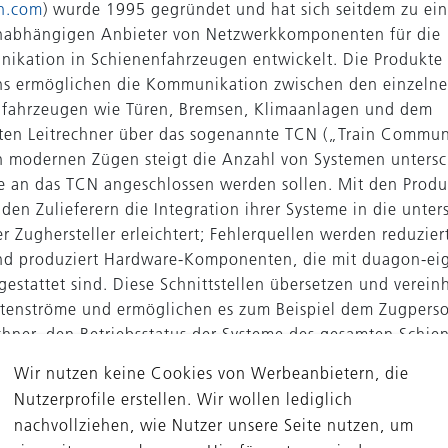
n.com
) wurde 1995 gegründet und hat sich seitdem zu ei
nabhängigen Anbieter von Netzwerkkomponenten für die
kation in Schienenfahrzeugen entwickelt. Die Produkte
s ermöglichen die Kommunikation zwischen den einzeln
nfahrzeugen wie Türen, Bremsen, Klimaanlagen und dem
en Leitrechner über das sogenannte TCN („Train Commun
n modernen Zügen steigt die Anzahl von Systemen untersc
die an das TCN angeschlossen werden sollen. Mit den Prod
den Zulieferern die Integration ihrer Systeme in die unter
r Zughersteller erleichtert; Fehlerquellen werden reduzie
nd produziert Hardware-Komponenten, die mit duagon-ei
estattet sind. Diese Schnittstellen übersetzen und vereinh
tenströme und ermöglichen es zum Beispiel dem Zugperso
chner, den Betriebsstatus der Systeme des gesamten Schie
n. Zulieferern können sich so auf ihre Kernkompetenz, di
Wir nutzen keine Cookies von Werbeanbietern, die
der jeweiligen Systeme für Schienenfahrzeuge, konzentri
Nutzerprofile erstellen. Wir wollen lediglich
den praktisch von allen Zugherstellern und Systemlieferan
nachvollziehen, wie Nutzer unsere Seite nutzen, um
jahr 2017 erwartet das Unternehmen einen Umsatz von me