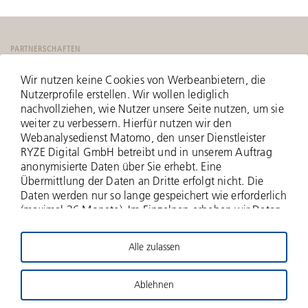
PARTNERSCHAFTEN
Wir nutzen keine Cookies von Werbeanbietern, die
Nutzerprofile erstellen. Wir wollen lediglich
nachvollziehen, wie Nutzer unsere Seite nutzen, um sie
weiter zu verbessern. Hierfür nutzen wir den
Webanalysedienst Matomo, den unser Dienstleister
RYZE Digital GmbH betreibt und in unserem Auftrag
anonymisierte Daten über Sie erhebt. Eine
Übermittlung der Daten an Dritte erfolgt nicht. Die
Daten werden nur so lange gespeichert wie erforderlich
(maximal 36 Monate). Im Einzelnen erheben wir Daten
zu Ihrer IP-Adresse (anonymisiert - nur zwei Bytes
werden erfasst), zu aufgerufenen Webseiten und Ihrer
Alle zulassen
Verweildauer hierauf, Häufigkeit der Aufrufe, zu
© 2026 Deutsche Beteiligungs AG
Suchanfragen und Downloads, und über weitere
Interaktionen auf der Website, und schließlich
Ablehnen
Impressum
Haftungsausschluss
Datenschutz
Informationen über Ihren Browser- und das