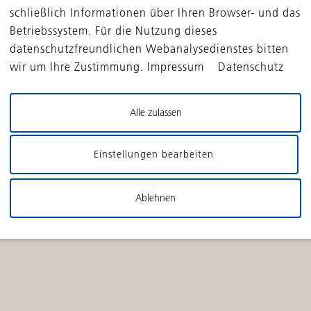
FONDS
PORTFOLIO
schließlich Informationen über Ihren Browser- und das
DBAG Solvares
Portfoliounternehmen
Betriebssystem. Für die Nutzung dieses
Continuation Fund
Erfolgsgeschichten
datenschutzfreundlichen Webanalysedienstes bitten
DBAG ECF IV
wir um Ihre Zustimmung. Impressum Datenschutz
DBAG Fund VIII
DBAG ECF III
Alle zulassen
DBAG Fund VII
DBAG ECF II
DBAG Fund VI
Einstellungen bearbeiten
DBAG ECF I
DBAG Fund V
Ablehnen
DBAG Fund IV
DBG Fonds I, II und III