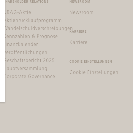
SHAREHOLDER RELATIONS
NEWSROOM
DBAG-Aktie
Newsroom
Aktienrückkaufprogramm
Wandelschuldverschreibungen
KARRIERE
Kennzahlen & Prognose
Karriere
Finanzkalender
Veröffentlichungen
Geschäftsbericht 2025
COOKIE EINSTELLUNGEN
Hauptversammlung
Cookie Einstellungen
Corporate Governance