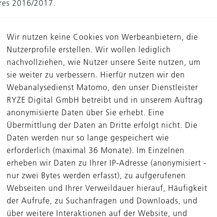
res 2016/2017.
tion der DBAG stellen wir ab dem 21. September 2017 un
Wir nutzen keine Cookies von Werbeanbietern, die
erer Website zur Verfügung.
Nutzerprofile erstellen. Wir wollen lediglich
nachvollziehen, wie Nutzer unsere Seite nutzen, um
nvestment Conference findet in diesem Jahr bereits zum s
sie weiter zu verbessern. Hierfür nutzen wir den
hatten rund 650 Investoren und mehr als 140 börsennotier
Webanalysedienst Matomo, den unser Dienstleister
 aus dem deutschsprachigen Raum teilgenommen.
RYZE Digital GmbH betreibt und in unserem Auftrag
anonymisierte Daten über Sie erhebt. Eine
Übermittlung der Daten an Dritte erfolgt nicht. Die
Daten werden nur so lange gespeichert wie
erforderlich (maximal 36 Monate). Im Einzelnen
erheben wir Daten zu Ihrer IP-Adresse (anonymisiert -
nur zwei Bytes werden erfasst), zu aufgerufenen
Webseiten und Ihrer Verweildauer hierauf, Häufigkeit
der Aufrufe, zu Suchanfragen und Downloads, und
über weitere Interaktionen auf der Website, und