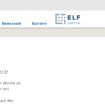
DE
EN
IT
Newsroom
Karriere
nce
er Woche an
n mit
lauf des