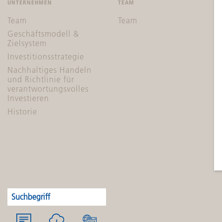
UNTERNEHMEN
TEAM
Team
Team
Geschäftsmodell &
Zielsystem
Investitionsstrategie
Nachhaltiges Handeln
und Richtlinie für
verantwortungsvolles
Investieren
Historie