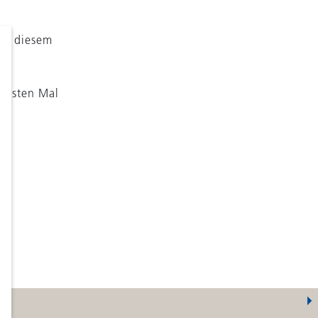
ter diesem
echsten Mal
te