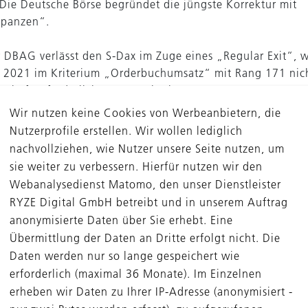
Die Deutsche Börse begründet die jüngste Korrektur mit
epanzen“.
r DBAG verlässt den S-Dax im Zuge eines „Regular Exit“, we
 2021 im Kriterium „Orderbuchumsatz“ mit Rang 171 nich
dschaft erforderlichen Rang einnimmt.
Wir nutzen keine Cookies von Werbeanbietern, die
 Börse überprüft die Voraussetzungen für eine S-Dax-Mitg
Nutzerprofile erstellen. Wir wollen lediglich
er Anfang September.
nachvollziehen, wie Nutzer unsere Seite nutzen, um
sie weiter zu verbessern. Hierfür nutzen wir den
n das Ausscheiden aus dem S-Dax, es ist für uns aber
Webanalysedienst Matomo, den unser Dienstleister
ndlich, dass wir weiterhin allen Anforderungen des Prime 
RYZE Digital GmbH betreibt und in unserem Auftrag
 der die höchsten Transparenzstandards setzt“, kommenti
anonymisierte Daten über Sie erhebt. Eine
nd Susanne Zeidler die Nachricht.
Übermittlung der Daten an Dritte erfolgt nicht. Die
Daten werden nur so lange gespeichert wie
erforderlich (maximal 36 Monate). Im Einzelnen
erheben wir Daten zu Ihrer IP-Adresse (anonymisiert -