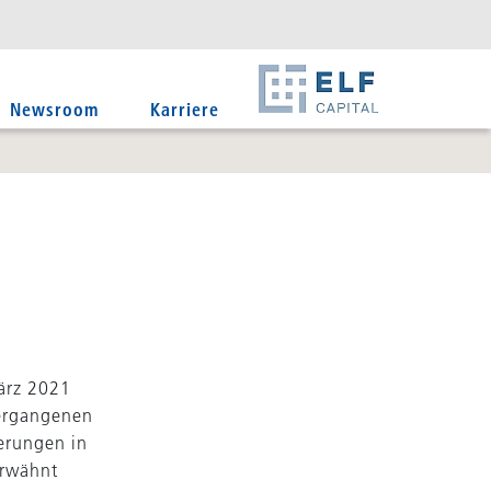
DE
EN
IT
Newsroom
Karriere
ärz 2021
vergangenen
derungen in
erwähnt