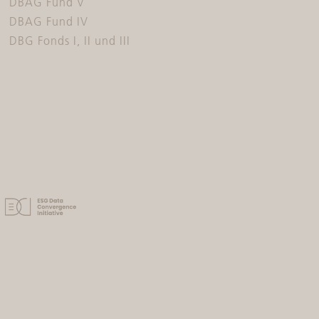
DBAG Fund V
DBAG Fund IV
DBG Fonds I, II und III