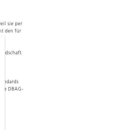
il sie per
t den für
liedschaft
Standards
erte DBAG-