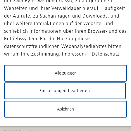
nur zwei Bytes werden erfasst), zu aufgerufenen
Webseiten und Ihrer Verweildauer hierauf, Häufigkeit
der Aufrufe, zu Suchanfragen und Downloads, und
über weitere Interaktionen auf der Website, und
schließlich Informationen über Ihren Browser- und das
Betriebssystem. Für die Nutzung dieses
datenschutzfreundlichen Webanalysedienstes bitten
FONDS
PORTFOLIO
wir um Ihre Zustimmung. Impressum Datenschutz
DBAG Solvares
Portfoliounternehmen
Continuation Fund
Erfolgsgeschichten
Alle zulassen
DBAG ECF IV
DBAG Fund VIII
Einstellungen bearbeiten
DBAG ECF III
DBAG Fund VII
DBAG ECF II
Ablehnen
DBAG Fund VI
DBAG ECF I