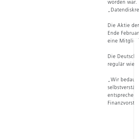
worden war. 
„Datendiskr
Die Aktie de
Ende Februar
eine Mitglie
Die Deutsche
regulär wied
„Wir bedauer
selbstverstä
entsprechen,
Finanzvorsta