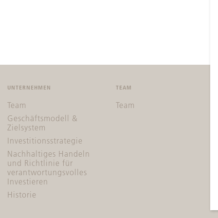
UNTERNEHMEN
TEAM
Team
Team
Geschäftsmodell &
Zielsystem
Investitionsstrategie
Nachhaltiges Handeln
und Richtlinie für
verantwortungsvolles
Investieren
Historie