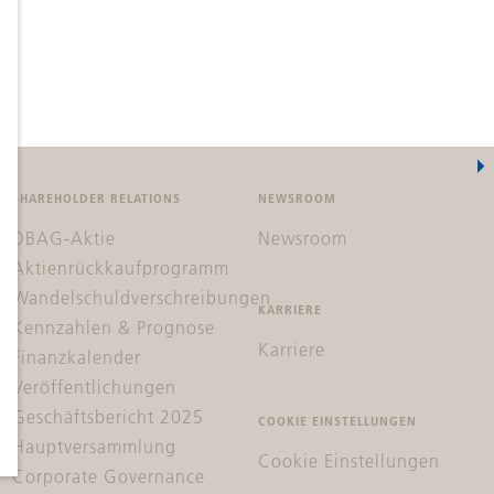
SHAREHOLDER RELATIONS
NEWSROOM
DBAG-Aktie
Newsroom
Aktienrückkaufprogramm
Wandelschuldverschreibungen
KARRIERE
Kennzahlen & Prognose
Karriere
Finanzkalender
Veröffentlichungen
Geschäftsbericht 2025
COOKIE EINSTELLUNGEN
Hauptversammlung
Cookie Einstellungen
Corporate Governance