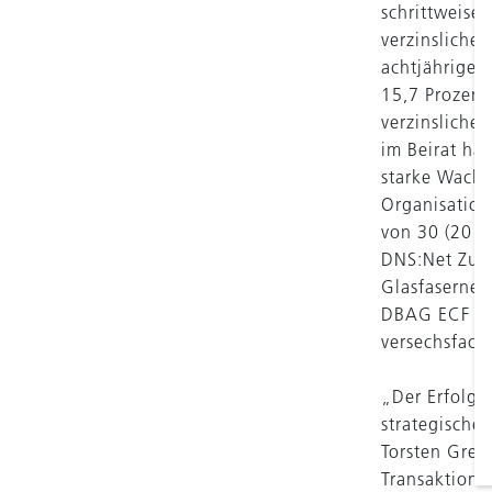
schrittweise
verzinsliche
achtjährigen
15,7 Prozent
verzinsliche 
im Beirat ha
starke Wachs
Organisation
von 30 (2012
DNS:Net Zuga
Glasfasernet
DBAG ECF kon
versechsfach
„Der Erfolg 
strategische
Torsten Gred
Transaktion.