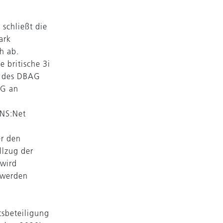
schließt die
ark
h ab.
e britische 3i
le des DBAG
AG an
DNS:Net
er den
llzug der
 wird
 werden
tsbeteiligung