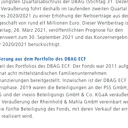
jüngsten Quartalsabschluss der DBAG (Stichtag 31. Dez
e Veräußerung führt deshalb im laufenden zweiten Quartal
res 2020/2021 zu einer Erhöhung der Nettoerträge aus d
eschäft von rund elf Millionen Euro. Dieser Wertbeitrag is
eitag, 26. März 2021, veröffentlichten Prognose für den
enswert zum 30. September 2021 und das Konzernergebni
r 2020/2021 berücksichtigt.
ßerung aus dem Portfolio des DBAG ECF
Teil des Portfolios des DBAG ECF: Der Fonds war 2011 auf
at acht mittelständischen Familienunternehmen
anzierungen bereitgestellt. Inzwischen ist der DBAG ECF 
onsphase. 2019 waren die Beteiligungen an der PSS GmbH,
G und der inexio Beteiligungs GmbH & Co. KGaA veräußer
e Veräußerung der Rheinhold & Mahla GmbH vereinbart w
ie fünfte Beteiligung des Fonds, mit deren Verkauf der err
realisiert wird.