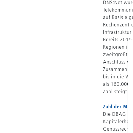
DNS:Net wurd
Telekommunik
auf Basis eig
Rechenzentru
Infrastruktu
Bereits 2010
Regionen im 
zweitgrößter
Anschluss vo
Zusammen mit
bis in die W
als 160.000 
Zahl steigt w
Zahl der Mit
Die DBAG hat
Kapitalerhöh
Genussrechts