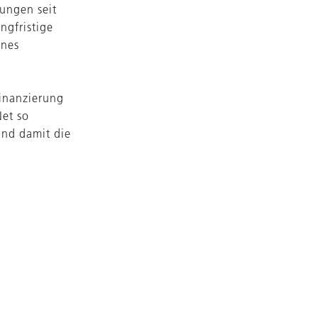
ungen seit
ngfristige
ines
inanzierung
Net so
und damit die