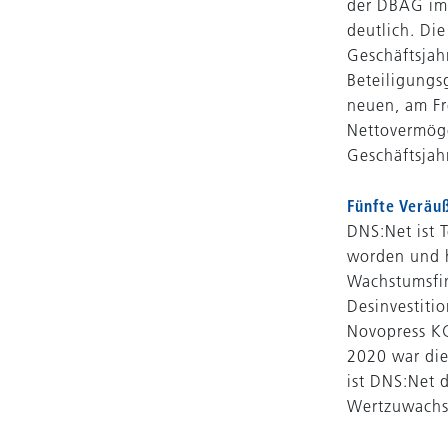
der DBAG im 
deutlich. Di
Geschäftsjah
Beteiligungsg
neuen, am Fr
Nettovermög
Geschäftsjah
Fünfte Veräu
DNS:Net ist 
worden und h
Wachstumsfin
Desinvestiti
Novopress K
2020 war di
ist DNS:Net d
Wertzuwachs 