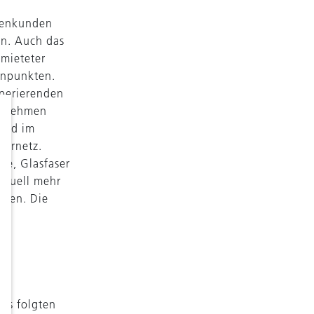
rmenkunden
an. Auch das
mieteter
enpunkten.
sperierenden
ternehmen
rend im
sernetz.
me, Glasfaser
ktuell mehr
rden. Die
ns folgten