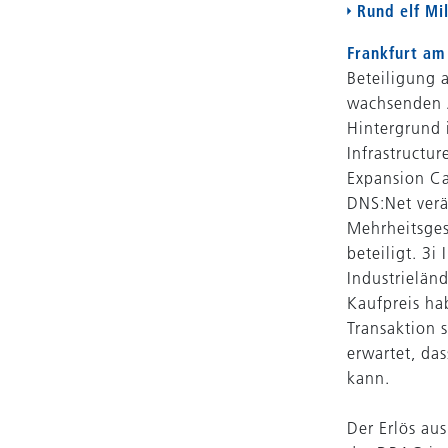
Rund elf Mi
Frankfurt am 
Beteiligung 
wachsenden A
Hintergrund i
Infrastructu
Expansion Ca
DNS:Net verä
Mehrheitsges
beteiligt. 3i 
Industrielän
Kaufpreis ha
Transaktion 
erwartet, da
kann.
Der Erlös au