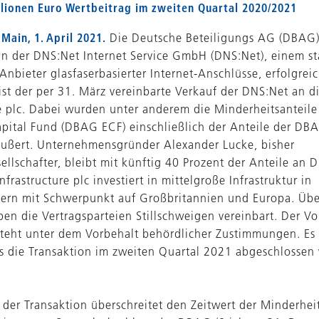
llionen Euro Wertbeitrag im zweiten Quartal 2020/2021
Main, 1. April 2021.
Die Deutsche Beteiligungs AG (DBAG) 
an der DNS:Net Internet Service GmbH (DNS:Net), einem st
nbieter glasfaserbasierter Internet-Anschlüsse, erfolgreic
st der per 31. März vereinbarte Verkauf der DNS:Net an di
re plc. Dabei wurden unter anderem die Minderheitsantei
pital Fund (DBAG ECF) einschließlich der Anteile der DB
ußert. Unternehmensgründer Alexander Lucke, bisher
ellschafter, bleibt mit künftig 40 Prozent der Anteile an 
Infrastructure plc investiert in mittelgroße Infrastruktur in
dern mit Schwerpunkt auf Großbritannien und Europa. Üb
ben die Vertragsparteien Stillschweigen vereinbart. Der Vo
steht unter dem Vorbehalt behördlicher Zustimmungen. Es
ss die Transaktion im zweiten Quartal 2021 abgeschlossen
s der Transaktion überschreitet den Zeitwert der Minderhei