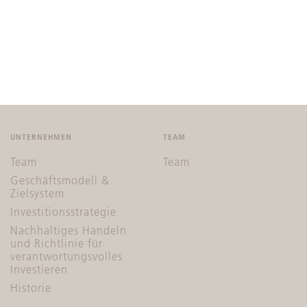
UNTERNEHMEN
TEAM
Team
Team
Geschäftsmodell &
Zielsystem
Investitionsstrategie
Nachhaltiges Handeln
und Richtlinie für
verantwortungsvolles
Investieren
Historie