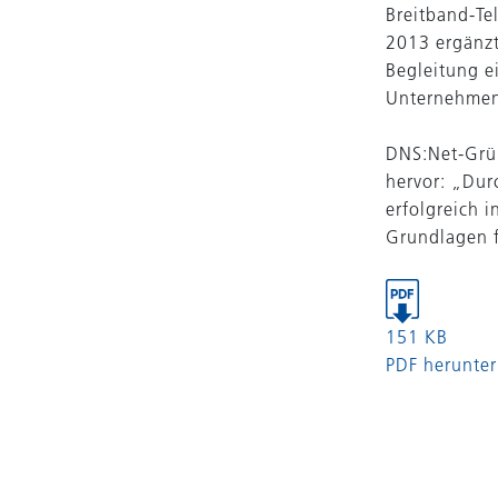
Breitband-Te
2013 ergänzt 
Begleitung e
Unternehmens
DNS:Net-Grü
hervor: „Dur
erfolgreich 
Grundlagen f
151 KB
PDF herunter