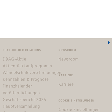
SHAREHOLDER RELATIONS
NEWSROOM
DBAG-Aktie
Newsroom
Aktienrückkaufprogramm
Wandelschuldverschreibungen
KARRIERE
Kennzahlen & Prognose
Karriere
Finanzkalender
Veröffentlichungen
Geschäftsbericht 2025
COOKIE EINSTELLUNGEN
Hauptversammlung
Cookie Einstellungen