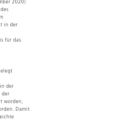
ember 2020)
 des
em
t in der
s für das
gelegt
in der
 der
t worden,
orden. Damit
eichte