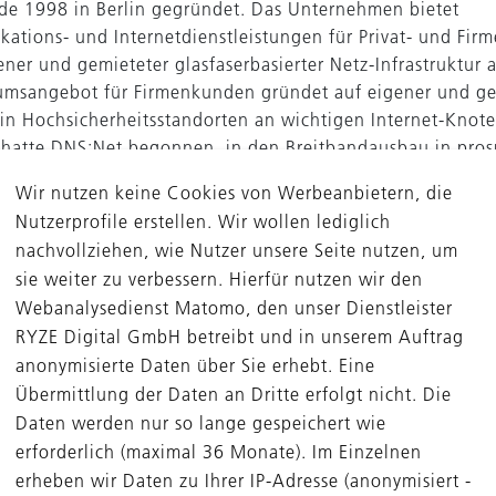
e 1998 in Berlin gegründet. Das Unternehmen bietet
ations- und Internetdienstleistungen für Privat- und Fi
ener und gemieteter glasfaserbasierter Netz-Infrastruktur 
msangebot für Firmenkunden gründet auf eigener und ge
r in Hochsicherheitsstandorten an wichtigen Internet-Knot
 hatte DNS:Net begonnen, in den Breitbandausbau in pro
Umland von Berlin zu investieren. Inzwischen ist das Un
Wir nutzen keine Cookies von Werbeanbietern, die
 Anbieter von VDSL-Anschlüssen in Brandenburg und füh
Nutzerprofile erstellen. Wir wollen lediglich
n Neubau-Wohnimmobilien in Berlin an das eigene Glasfa
nachvollziehen, wie Nutzer unsere Seite nutzen, um
 dem neu gestarteten FttH-Ausbau (FttH: Fibre to the Ho
sie weiter zu verbessern. Hierfür nutzen wir den
ohnung) im Berliner Umland und Sachsen-Anhalt können a
Webanalysedienst Matomo, den unser Dienstleister
Haushalte mit Internet, Telefon und Fernsehen versorgt we
RYZE Digital GmbH betreibt und in unserem Auftrag
öchentlich.
anonymisierte Daten über Sie erhebt. Eine
Übermittlung der Daten an Dritte erfolgt nicht. Die
arbeiter wächst von 30 auf 220
Daten werden nur so lange gespeichert wie
te sich 2013 an der Seite des DBAG ECF im Zuge einer
erforderlich (maximal 36 Monate). Im Einzelnen
ung minderheitlich an DNS:Net beteiligt und zusätzlich
erheben wir Daten zu Ihrer IP-Adresse (anonymisiert -
kapital bereitgestellt. Mit dem Wachstum des Unternehme