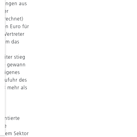
hlungen aus
 der
gerechnet)
nen Euro für
m Vertreter
. Um das
eiter stieg
uote gewann
n eigenes
lzufuhr des
13 mehr als
re
entierte
die
s dem Sektor