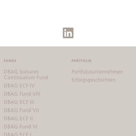
FONDS
PORTFOLIO
DBAG Solvares
Portfoliounternehmen
Continuation Fund
Erfolgsgeschichten
DBAG ECF IV
DBAG Fund VIII
DBAG ECF III
DBAG Fund VII
DBAG ECF II
DBAG Fund VI
DBAG ECF I