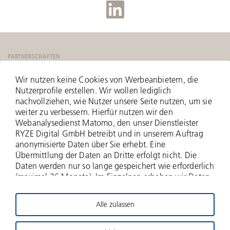
PARTNERSCHAFTEN
Wir nutzen keine Cookies von Werbeanbietern, die
Nutzerprofile erstellen. Wir wollen lediglich
nachvollziehen, wie Nutzer unsere Seite nutzen, um sie
weiter zu verbessern. Hierfür nutzen wir den
Webanalysedienst Matomo, den unser Dienstleister
RYZE Digital GmbH betreibt und in unserem Auftrag
anonymisierte Daten über Sie erhebt. Eine
Übermittlung der Daten an Dritte erfolgt nicht. Die
Daten werden nur so lange gespeichert wie erforderlich
(maximal 36 Monate). Im Einzelnen erheben wir Daten
zu Ihrer IP-Adresse (anonymisiert - nur zwei Bytes
werden erfasst), zu aufgerufenen Webseiten und Ihrer
Alle zulassen
Verweildauer hierauf, Häufigkeit der Aufrufe, zu
© 2026 Deutsche Beteiligungs AG
Suchanfragen und Downloads, und über weitere