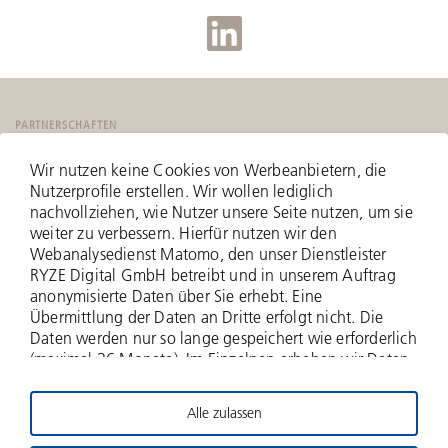
PARTNERSCHAFTEN
Wir nutzen keine Cookies von Werbeanbietern, die
Nutzerprofile erstellen. Wir wollen lediglich
nachvollziehen, wie Nutzer unsere Seite nutzen, um sie
weiter zu verbessern. Hierfür nutzen wir den
Webanalysedienst Matomo, den unser Dienstleister
RYZE Digital GmbH betreibt und in unserem Auftrag
anonymisierte Daten über Sie erhebt. Eine
Übermittlung der Daten an Dritte erfolgt nicht. Die
Daten werden nur so lange gespeichert wie erforderlich
(maximal 36 Monate). Im Einzelnen erheben wir Daten
zu Ihrer IP-Adresse (anonymisiert - nur zwei Bytes
werden erfasst), zu aufgerufenen Webseiten und Ihrer
Alle zulassen
Verweildauer hierauf, Häufigkeit der Aufrufe, zu
© 2026 Deutsche Beteiligungs AG
Suchanfragen und Downloads, und über weitere