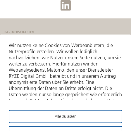
PARTNERSCHAFTEN
Wir nutzen keine Cookies von Werbeanbietern, die
Nutzerprofile erstellen. Wir wollen lediglich
nachvollziehen, wie Nutzer unsere Seite nutzen, um sie
weiter zu verbessern. Hierfür nutzen wir den
Webanalysedienst Matomo, den unser Dienstleister
RYZE Digital GmbH betreibt und in unserem Auftrag
anonymisierte Daten über Sie erhebt. Eine
Übermittlung der Daten an Dritte erfolgt nicht. Die
Daten werden nur so lange gespeichert wie erforderlich
(maximal 36 Monate). Im Einzelnen erheben wir Daten
zu Ihrer IP-Adresse (anonymisiert - nur zwei Bytes
werden erfasst), zu aufgerufenen Webseiten und Ihrer
Alle zulassen
Verweildauer hierauf, Häufigkeit der Aufrufe, zu
© 2026 Deutsche Beteiligungs AG
Suchanfragen und Downloads, und über weitere