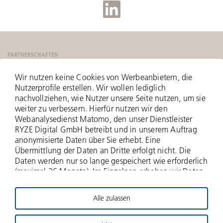
PARTNERSCHAFTEN
Wir nutzen keine Cookies von Werbeanbietern, die
Nutzerprofile erstellen. Wir wollen lediglich
nachvollziehen, wie Nutzer unsere Seite nutzen, um sie
weiter zu verbessern. Hierfür nutzen wir den
Webanalysedienst Matomo, den unser Dienstleister
RYZE Digital GmbH betreibt und in unserem Auftrag
anonymisierte Daten über Sie erhebt. Eine
Übermittlung der Daten an Dritte erfolgt nicht. Die
Daten werden nur so lange gespeichert wie erforderlich
(maximal 36 Monate). Im Einzelnen erheben wir Daten
zu Ihrer IP-Adresse (anonymisiert - nur zwei Bytes
werden erfasst), zu aufgerufenen Webseiten und Ihrer
Alle zulassen
Verweildauer hierauf, Häufigkeit der Aufrufe, zu
© 2026 Deutsche Beteiligungs AG
Suchanfragen und Downloads, und über weitere